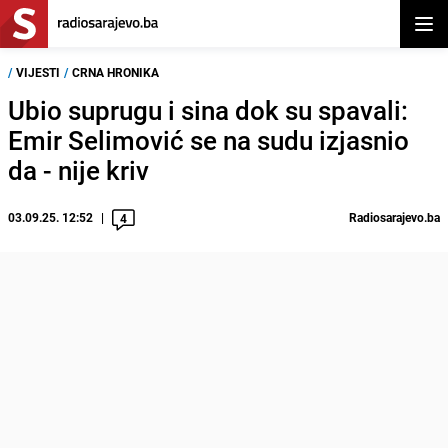
Otvor
/
VIJESTI
/
CRNA HRONIKA
Ubio suprugu i sina dok su spavali:
Emir Selimović se na sudu izjasnio
da - nije kriv
03.09.25. 12:52
Radiosarajevo.ba
4