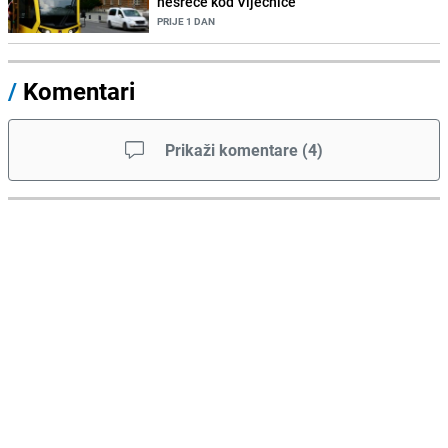
nesreće kod Vijećnice
PRIJE 1 DAN
/
Komentari
Prikaži komentare
(
4
)