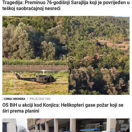
Tragedija: Preminuo 76-godišnji Sarajlija koji je povrijeđen u
teškoj saobraćajnoj nesreći
/
CRNA HRONIKA
I
PRIJE OKO 19H
OS BiH u akciji kod Konjica: Helikopteri gase požar koji se
širi prema planini