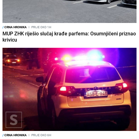
/
CRNA HRONIKA
I
PRIJE OKO 1H
MUP ZHK riješio slučaj krađe parfema: Osumnjičeni priznao
krivicu
/
CRNA HRONIKA
I
PRIJE OKO 6H