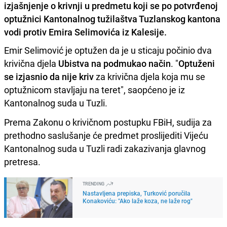
izjašnjenje o krivnji u predmetu koji se po potvrđenoj
optužnici Kantonalnog tužilaštva Tuzlanskog kantona
vodi protiv Emira Selimovića iz Kalesije.
Emir Selimović je optužen da je u sticaju počinio dva
krivična djela
Ubistva na podmukao način
. "
Optuženi
se izjasnio da nije kriv
za krivična djela koja mu se
optužnicom stavljaju na teret", saopćeno je iz
Kantonalnog suda u Tuzli.
Prema Zakonu o krivičnom postupku FBiH, sudija za
prethodno saslušanje će predmet proslijediti Vijeću
Kantonalnog suda u Tuzli radi zakazivanja glavnog
pretresa.
TRENDING
Nastavljena prepiska, Turković poručila
Konakoviću: "Ako laže koza, ne laže rog"