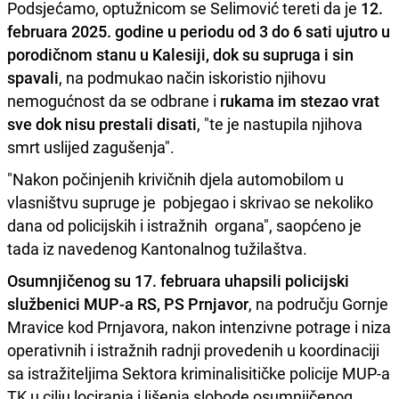
Podsjećamo, optužnicom se Selimović tereti da je
12.
februara 2025. godine u periodu od 3 do 6 sati ujutro u
porodičnom stanu u Kalesiji, dok su supruga i sin
spavali
, na podmukao način iskoristio njihovu
nemogućnost da se odbrane i
rukama im stezao vrat
sve dok nisu prestali disati
, "te je nastupila njihova
smrt uslijed zagušenja".
"Nakon počinjenih krivičnih djela automobilom u
vlasništvu supruge je pobjegao i skrivao se nekoliko
dana od policijskih i istražnih organa", saopćeno je
tada iz navedenog Kantonalnog tužilaštva.
Osumnjičenog su 17. februara uhapsili policijski
službenici MUP-a RS, PS Prnjavor
, na području Gornje
Mravice kod Prnjavora, nakon intenzivne potrage i niza
operativnih i istražnih radnji provedenih u koordinaciji
sa istražiteljima Sektora kriminalisitičke policije MUP-a
TK u cilju lociranja i lišenja slobode osumnjičenog.