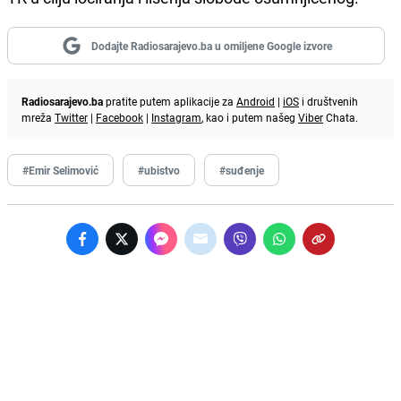
Dodajte Radiosarajevo.ba u omiljene Google izvore
Radiosarajevo.ba
pratite putem aplikacije za
Android
|
iOS
i društvenih
mreža
Twitter
|
Facebook
|
Instagram
, kao i putem našeg
Viber
Chata.
#Emir Selimović
#ubistvo
#suđenje