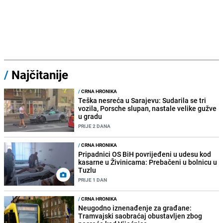
/
Najčitanije
/
CRNA HRONIKA
Teška nesreća u Sarajevu: Sudarila se tri
vozila, Porsche slupan, nastale velike gužve
u gradu
PRIJE 2 DANA
/
CRNA HRONIKA
Pripadnici OS BiH povrijeđeni u udesu kod
kasarne u Živinicama: Prebačeni u bolnicu u
Tuzlu
PRIJE 1 DAN
/
CRNA HRONIKA
Neugodno iznenađenje za građane:
Tramvajski saobraćaj obustavljen zbog