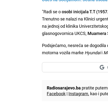
"Radi se o
osobi inicijala T.T (1957
Trenutno se nalazi na Klinici urge
na jednoj od klinika Univerzitetsko
glasnogovornica UKCS,
Muamera 
Podsjećamo, nesreća se dogodila ok
motorna vozila marke
Hyundai
i
M
Radiosarajevo.ba
pratite putem 
Facebook
|
Instagram
, kao i p