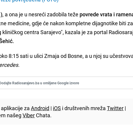
.)
, a ona je u nesreći zadobila teže
povrede vrata i ramen
ntne medicine, gdje će nakon kompletne dijagnotike biti z
g kliničkog centra Sarajevo", kazala je za portal Radiosar
Šehić.
o 8:15 sati u ulici Zmaja od Bosne, a u njoj su učestvov
ercedes.
Dodajte Radiosarajevo.ba u omiljene Google izvore
aplikacije za
Android
|
iOS
i društvenih mreža
Twitter
|
utem našeg
Viber
Chata.