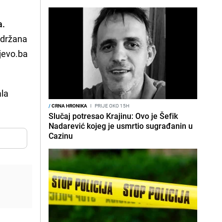
a.
adržana
ajevo.ba
ala
/
CRNA HRONIKA
I
PRIJE OKO 15H
Slučaj potresao Krajinu: Ovo je Šefik
Nadarević kojeg je usmrtio sugrađanin u
Cazinu