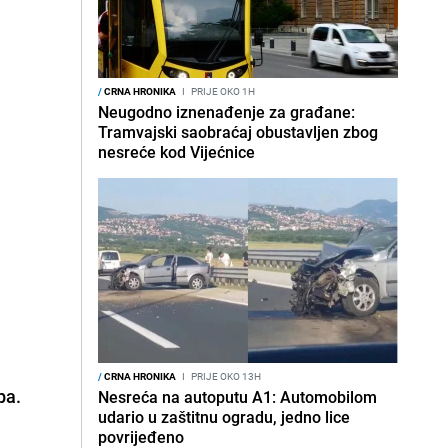
/
CRNA HRONIKA
I
PRIJE OKO 1H
Neugodno iznenađenje za građane:
Tramvajski saobraćaj obustavljen zbog
nesreće kod Vijećnice
/
CRNA HRONIKA
I
PRIJE OKO 13H
ba.
Nesreća na autoputu A1: Automobilom
udario u zaštitnu ogradu, jedno lice
povrijeđeno