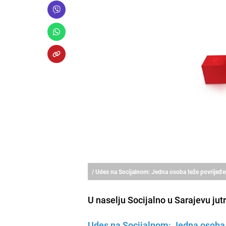
/ Udes na Socijalnom: Jedna osoba teže povrijeđ
U naselju Socijalno u Sarajevu jut
Udes na Socijalnom: Jedna osoba