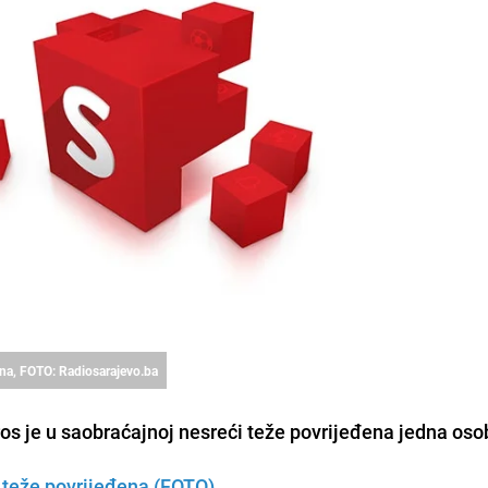
ena, FOTO: Radiosarajevo.ba
ros je u saobraćajnoj nesreći
teže povrijeđena jedna oso
 teže povrijeđena (FOTO)