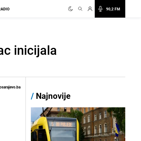
RADIO
90,2 FM
 inicijala
osarajevo.ba
/
Najnovije