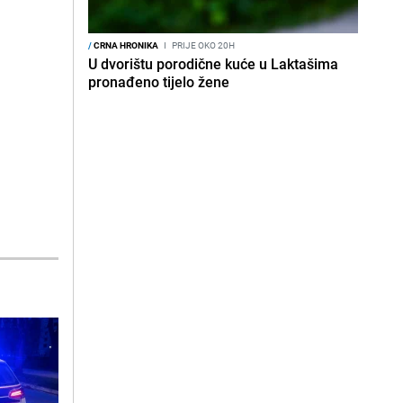
/
CRNA HRONIKA
I
PRIJE OKO 20H
U dvorištu porodične kuće u Laktašima
pronađeno tijelo žene