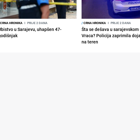
CRNA HRONIKA
I
PRIJE 2 DANA
/
CRNA HRONIKA
I
PRIJE 2 DANA
Ubistvo u Sarajevu, uhapšen 47-
Šta se dešava u sarajevskom 
godišnjak
Vraca? Policija zaprimila doja
na teren