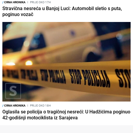
/
CRNA HRONIKA
I
PRIJE OKO 17H
Stravična nesreća u Banjoj Luci: Automobil sletio s puta,
poginuo vozač
/
CRNA HRONIKA
I
PRIJE OKO 18H
Oglasila se policija o tragičnoj nesreći: U Hadžićima poginuo
42-godišnji motociklista iz Sarajeva