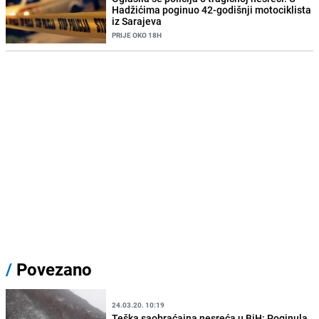
Hadžićima poginuo 42-godišnji motociklista
iz Sarajeva
PRIJE OKO 18H
/
Povezano
24.03.20. 10:19
Teška saobraćajna nesreća u BiH: Poginula