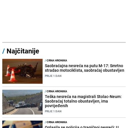
/
Najčitanije
/
CRNA HRONIKA
Saobraćajna nesreća na putu M-17: Smrtno
stradao motociklista, saobraćaj obustavljen
PRIJE 1 DAN
/
CRNA HRONIKA
Teška nesreća na magistrali Stolac-Neum:
Saobraćaj totalno obustavljen, ima
povrijeđenih
PRIJE 1 DAN
/
CRNA HRONIKA
Oglasila se policija o tragičnoj nesreći: U