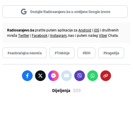
Dodajte Radiosarajevo.ba u omiljene Google izvore
Radiosarajevo.ba
pratite putem aplikacije za
Android
|
iOS
i društvenih
mreža
Twitter
|
Facebook
|
Instagram
, kao i putem našeg
Viber
Chata.
#saobraćajna nesreća
#Trebinje
#BiH
#tragedija
359
Dijeljenja