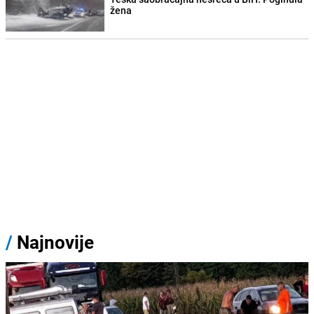
žena
/
Najnovije