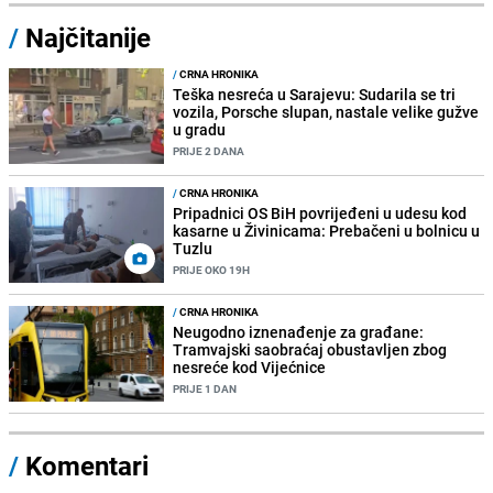
/
Najčitanije
/
CRNA HRONIKA
Teška nesreća u Sarajevu: Sudarila se tri
vozila, Porsche slupan, nastale velike gužve
u gradu
PRIJE 2 DANA
/
CRNA HRONIKA
Pripadnici OS BiH povrijeđeni u udesu kod
kasarne u Živinicama: Prebačeni u bolnicu u
Tuzlu
PRIJE OKO 19H
/
CRNA HRONIKA
Neugodno iznenađenje za građane:
Tramvajski saobraćaj obustavljen zbog
nesreće kod Vijećnice
PRIJE 1 DAN
/
Komentari