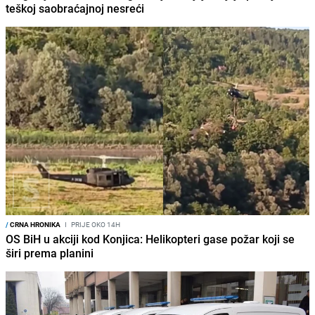
teškoj saobraćajnoj nesreći
/
CRNA HRONIKA
I
PRIJE OKO 14H
OS BiH u akciji kod Konjica: Helikopteri gase požar koji se
širi prema planini