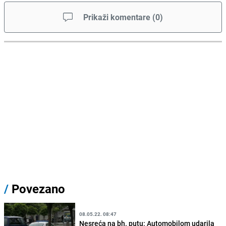
Prikaži komentare
(
0
)
/
Povezano
08.05.22. 08:47
Nesreća na bh. putu: Automobilom udarila