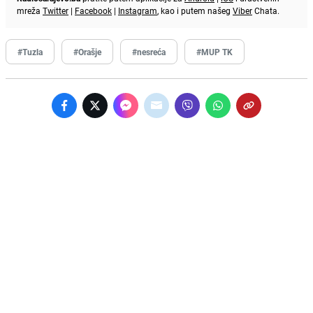
mreža
Twitter
|
Facebook
|
Instagram
, kao i putem našeg
Viber
Chata.
#Tuzla
#Orašje
#nesreća
#MUP TK