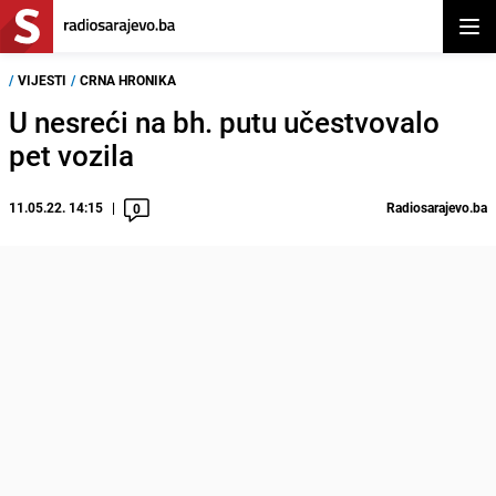
Otvor
/
VIJESTI
/
CRNA HRONIKA
U nesreći na bh. putu učestvovalo
pet vozila
11.05.22. 14:15
Radiosarajevo.ba
0