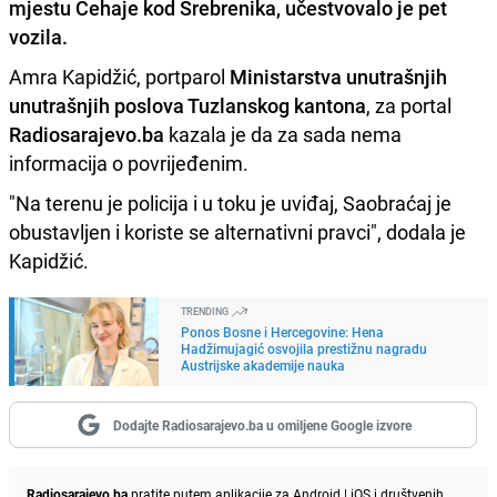
mjestu Čehaje kod Srebrenika, učestvovalo je pet
vozila.
Amra Kapidžić, portparol
Ministarstva unutrašnjih
unutrašnjih poslova Tuzlanskog kantona
, za portal
Radiosarajevo.ba
kazala je da za sada nema
informacija o povrijeđenim.
"Na terenu je policija i u toku je uviđaj, Saobraćaj je
obustavljen i koriste se alternativni pravci", dodala je
Kapidžić.
TRENDING
Ponos Bosne i Hercegovine: Hena
Hadžimujagić osvojila prestižnu nagradu
Austrijske akademije nauka
Dodajte Radiosarajevo.ba u omiljene Google izvore
Radiosarajevo.ba
pratite putem aplikacije za
Android
|
iOS
i društvenih