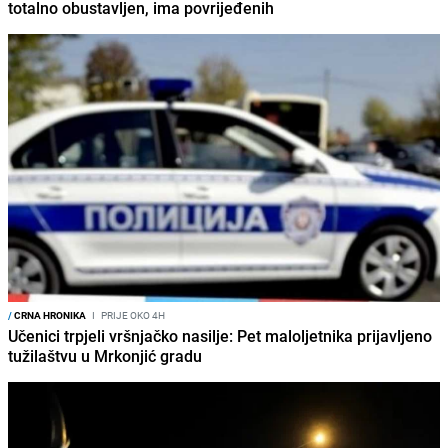
totalno obustavljen, ima povrijeđenih
/
CRNA HRONIKA
I
PRIJE OKO 4H
Učenici trpjeli vršnjačko nasilje: Pet maloljetnika prijavljeno
tužilaštvu u Mrkonjić gradu