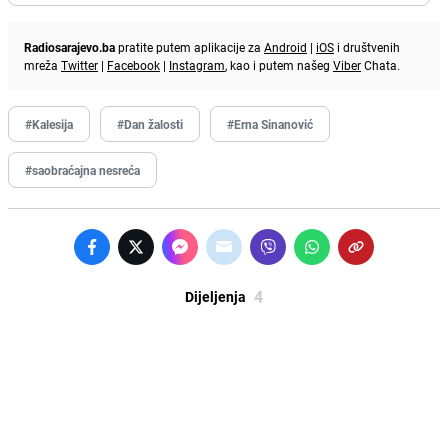
Radiosarajevo.ba
pratite putem aplikacije za
Android
|
iOS
i društvenih
mreža
Twitter
|
Facebook
|
Instagram
, kao i putem našeg
Viber
Chata.
#Kalesija
#Dan žalosti
#Erna Sinanović
#saobraćajna nesreća
4
Dijeljenja