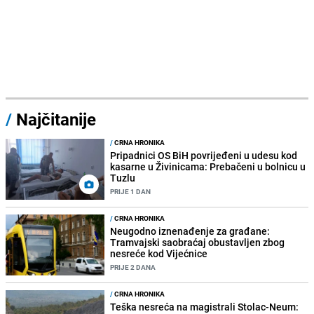
/
Najčitanije
/
CRNA HRONIKA
Pripadnici OS BiH povrijeđeni u udesu kod
kasarne u Živinicama: Prebačeni u bolnicu u
Tuzlu
PRIJE 1 DAN
/
CRNA HRONIKA
Neugodno iznenađenje za građane:
Tramvajski saobraćaj obustavljen zbog
nesreće kod Vijećnice
PRIJE 2 DANA
/
CRNA HRONIKA
Teška nesreća na magistrali Stolac-Neum: