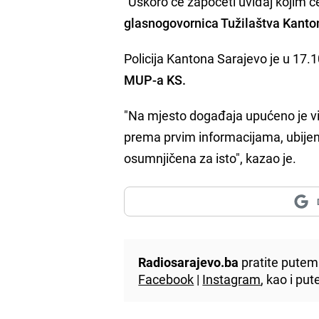
"Uskoro će započeti uviđaj kojim će 
glasnogovornica Tužilaštva Kanto
Policija Kantona Sarajevo je u 17
MUP-a KS.
"Na mjesto događaja upućeno je viš
prema prvim informacijama, ubijena
osumnjičena za isto", kazao je.
Radiosarajevo.ba
pratite putem 
Facebook
|
Instagram
, kao i p