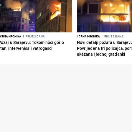
CRNA HRONIKA
I
PRIJE 2 DANA
/
CRNA HRONIKA
I
PRIJE 2 DANA
Požar u Sarajevu: Tokom noći gorio
Novi detalji požara u Sarajev
stan, intervenisali vatrogasci
Povrijeđena tri policajca, po
ukazana i jednoj građanki