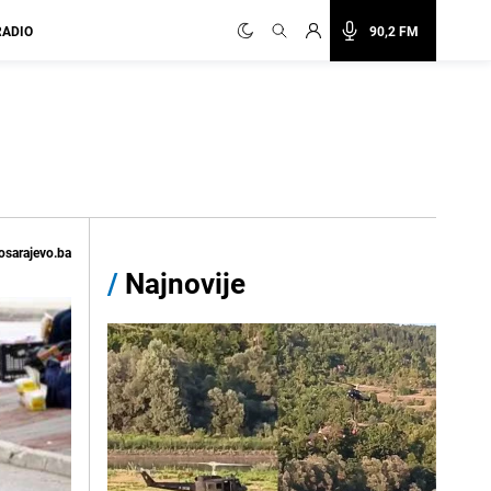
RADIO
90,2 FM
osarajevo.ba
/
Najnovije