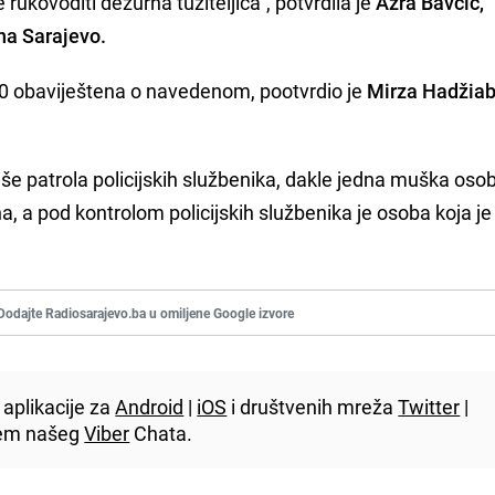
rukovoditi dežurna tužiteljica", potvrdila je
Azra Bavčić,
na Sarajevo.
.10 obaviještena o navedenom, pootvrdio je
Mirza Hadžiab
e patrola policijskih službenika, dakle jedna muška osob
, a pod kontrolom policijskih službenika je osoba koja je
Dodajte Radiosarajevo.ba u omiljene Google izvore
aplikacije za
Android
|
iOS
i društvenih mreža
Twitter
|
utem našeg
Viber
Chata.