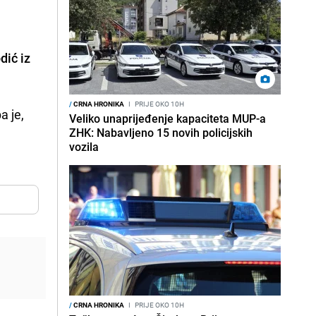
dić iz
/
CRNA HRONIKA
I
PRIJE OKO 10H
a je,
Veliko unaprijeđenje kapaciteta MUP-a
ZHK: Nabavljeno 15 novih policijskih
vozila
/
CRNA HRONIKA
I
PRIJE OKO 10H