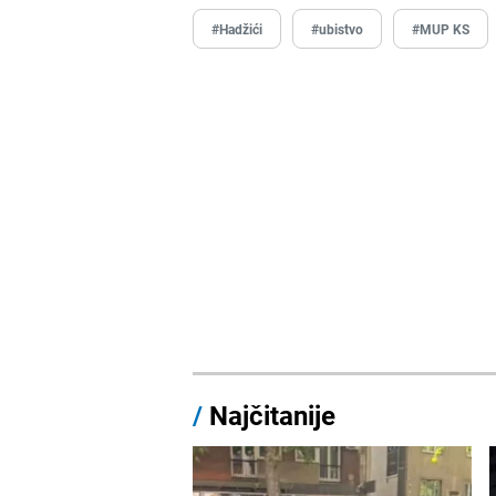
#Hadžići
#ubistvo
#MUP KS
/
Najčitanije