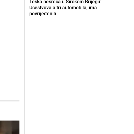
Teška nesreća u Širokom Brijegu:
Učestvovala tri automobila, ima
povrijeđenih