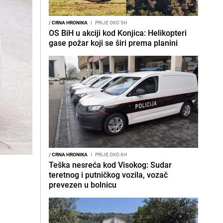
/
CRNA HRONIKA
I
PRIJE OKO 5H
OS BiH u akciji kod Konjica: Helikopteri
gase požar koji se širi prema planini
/
CRNA HRONIKA
I
PRIJE OKO 6H
Teška nesreća kod Visokog: Sudar
teretnog i putničkog vozila, vozač
prevezen u bolnicu