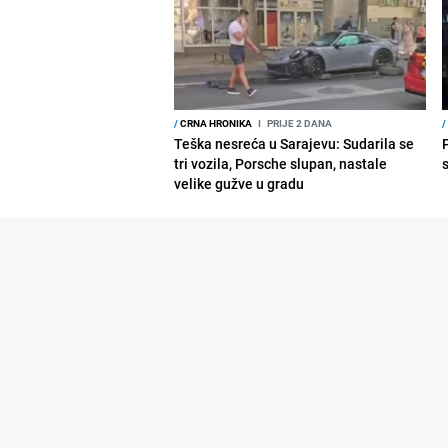
/
CRNA HRONIKA
I
PRIJE 2 DANA
/
Teška nesreća u Sarajevu: Sudarila se
tri vozila, Porsche slupan, nastale
velike gužve u gradu