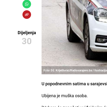
Dijeljenja
30
Foto: Dž. Kriještorac/Radiosarajevo.ba / Ilustracija
U popodnevnim satima u sarajevsko
Ubijena je muška osoba.