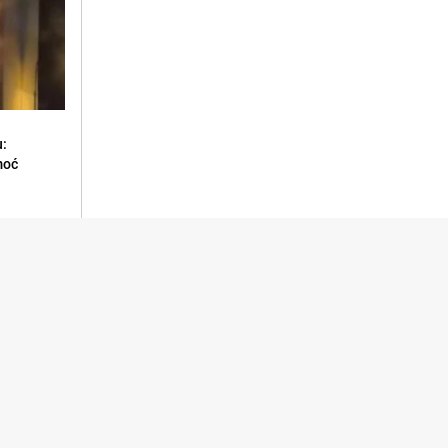
u:
moć