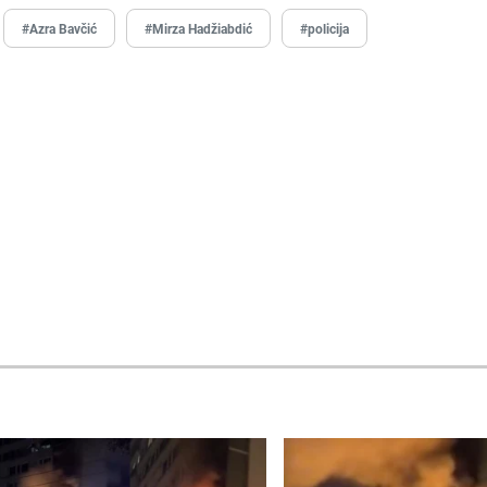
#Azra Bavčić
#Mirza Hadžiabdić
#policija