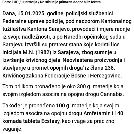
Foto: FUP / Ilustracija / Na slici nije prikazan događaj iz teksta
Dana, 15.01.2025. godine, policijski službenici
Federalne uprave policije, pod nadzorom Kantonalnog
tužilaštva Kantona Sarajevo, provodeći i mjere radnje
iz svoje nadležnosti, a po Naredbi općinskog suda u
Sarajevu izvršili su pretrest stana koje koristi lice
inicijala M.N. (1982) iz Sarajeva, zbog sumnje u
izvršenje krivičnog djela 'Neovlaštena proizvodnja i
stavljanje u promet opojnih droga' iz člana 238.
Krivičnog zakona Federacije Bosne i Hercegovine.
Tom prilikom pronađeno je oko 300 g. materije koja
svojim izgledom asocira na opojnu drogu Cannabis.
Također je pronađeno
100 g.
materije koja svojim
izgledom asocira na opojnu
drogu Amfetamin
i
140
komada tableta Ecstasy,
kao i vage za precizno
vaganje.