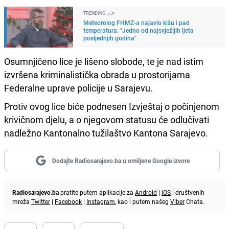
TRENDING
Meteorolog FHMZ-a najavio kišu i pad
temperatura: "Jedno od najsvježijih ljeta
posljednjih godina"
Osumnjičeno lice je lišeno slobode, te je nad istim
izvršena kriminalistička obrada u prostorijama
Federalne uprave policije u Sarajevu.
Protiv ovog lice biće podnesen Izvještaj o počinjenom
krivičnom djelu, a o njegovom statusu će odlučivati
nadležno Kantonalno tužilaštvo Kantona Sarajevo.
Dodajte Radiosarajevo.ba u omiljene Google izvore
Radiosarajevo.ba
pratite putem aplikacije za
Android
|
iOS
i društvenih
mreža
Twitter
|
Facebook
|
Instagram
, kao i putem našeg
Viber
Chata.