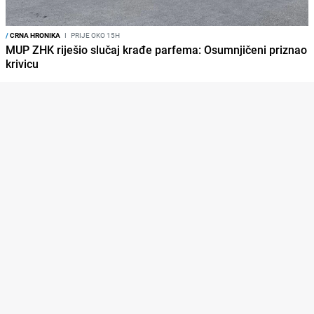
/
CRNA HRONIKA
I
PRIJE OKO 15H
MUP ZHK riješio slučaj krađe parfema: Osumnjičeni priznao
krivicu