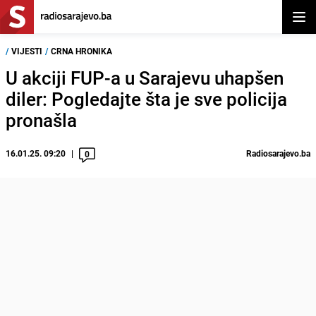
Otvor
/
VIJESTI
/
CRNA HRONIKA
U akciji FUP-a u Sarajevu uhapšen
diler: Pogledajte šta je sve policija
pronašla
16.01.25. 09:20
Radiosarajevo.ba
0