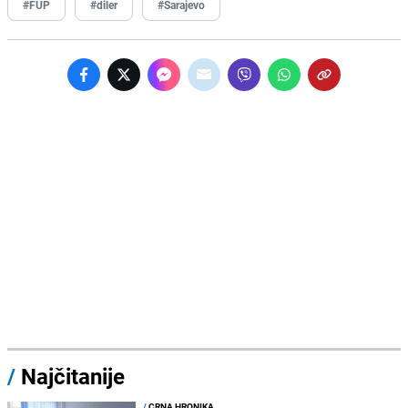
#FUP
#diler
#Sarajevo
/
Najčitanije
/
CRNA HRONIKA