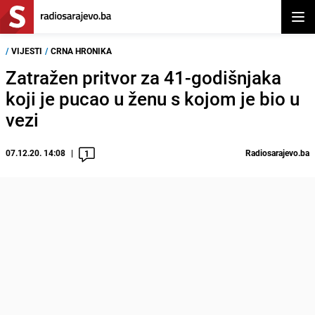
Otvor
/
VIJESTI
/
CRNA HRONIKA
Zatražen pritvor za 41-godišnjaka
koji je pucao u ženu s kojom je bio u
vezi
07.12.20. 14:08
Radiosarajevo.ba
1