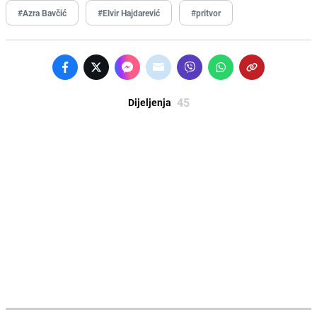
#Azra Bavčić
#Elvir Hajdarević
#pritvor
45
Dijeljenja