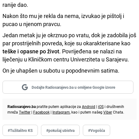
ranije dao.
Nakon što mu je rekla da nema, izvukao je pištolj i
pucao u njenom pravcu.
Jedan metak ju je okrznuo po vratu, dok je zadobila još
par prostrijelnih povreda, koje su okarakterisane kao
teške i opasne po život
.
Povrijeđena se nalazi na
liječenju u Kliničkom centru Univerziteta u Sarajevu.
On je uhapšen u subotu u popodnevnim satima.
Dodajte Radiosarajevo.ba u omiljene Google izvore
Radiosarajevo.ba
pratite putem aplikacije za
Android
|
iOS
i društvenih
mreža
Twitter
|
Facebook
|
Instagram
, kao i putem našeg
Viber
Chata.
#Tužilaštvo KS
#pokušaj ubistva
#Vogošća