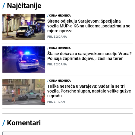
/
Najčitanije
/
CRNA HRONIKA
Sirene odjekuju Sarajevom: Specijalna
vozila MUP-a KS na ulicama, poduzimaju se
mjere opreza
PRIJE 2 DANA
/
CRNA HRONIKA
Šta se dešava u sarajevskom naselju Vraca?
Policija zaprimila dojavu, izašli na teren
PRIJE 2 DANA
/
CRNA HRONIKA
Teška nesreća u Sarajevu: Sudarila se tri
vozila, Porsche slupan, nastale velike gužve
u gradu
PRIJE 1 DAN
/
Komentari