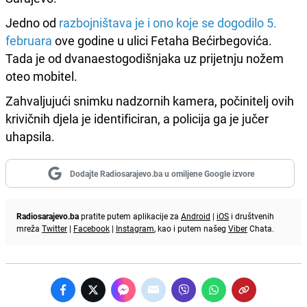
Jedno od
razbojništava je i ono koje se dogodilo 5.
februara
ove godine u ulici Fetaha Bećirbegovića.
Tada je od dvanaestogodišnjaka uz prijetnju nožem
oteo mobitel.
Zahvaljujući snimku nadzornih kamera, počinitelj ovih
krivičnih djela je identificiran, a policija ga je jučer
uhapsila.
Dodajte Radiosarajevo.ba u omiljene Google izvore
Radiosarajevo.ba
pratite putem aplikacije za
Android
|
iOS
i društvenih
mreža
Twitter
|
Facebook
|
Instagram
, kao i putem našeg
Viber
Chata.