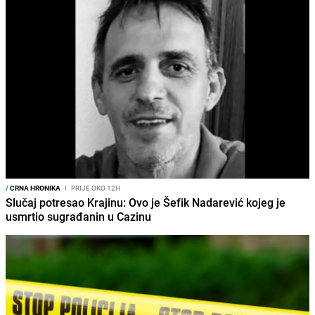
/
CRNA HRONIKA
I
PRIJE OKO 12H
Slučaj potresao Krajinu: Ovo je Šefik Nadarević kojeg je
usmrtio sugrađanin u Cazinu