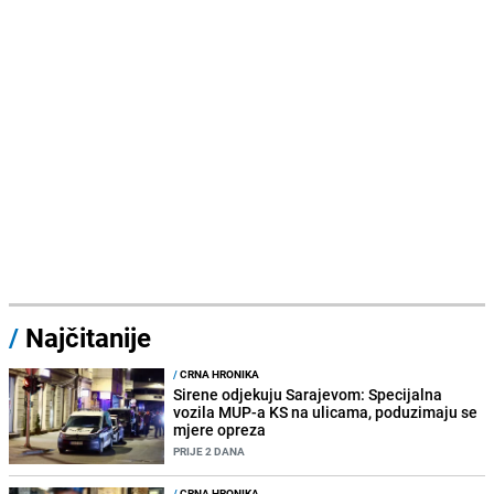
/
Najčitanije
/
CRNA HRONIKA
Sirene odjekuju Sarajevom: Specijalna
vozila MUP-a KS na ulicama, poduzimaju se
mjere opreza
PRIJE 2 DANA
/
CRNA HRONIKA