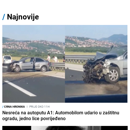
/
Najnovije
/
CRNA HRONIKA
I
PRIJE OKO 11H
Nesreća na autoputu A1: Automobilom udario u zaštitnu
ogradu, jedno lice povrijeđeno