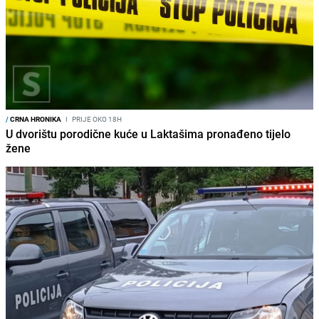
/
CRNA HRONIKA
I
PRIJE OKO 18H
U dvorištu porodične kuće u Laktašima pronađeno tijelo
žene