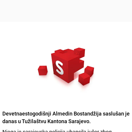
Devetnaestogodišnji
Almedin Bostandžija
saslušan je
danas u Tužilaštvu Kantona Sarajevo.
Njega je sarajevska policija uhapsila jučer zbog