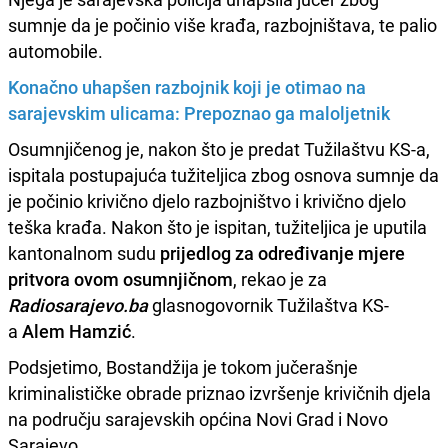
sumnje da je počinio više krađa, razbojništava, te palio
automobile.
Konačno uhapšen razbojnik koji je otimao na
sarajevskim ulicama: Prepoznao ga maloljetnik
Osumnjičenog je, nakon što je predat Tužilaštvu KS-a,
ispitala postupajuća tužiteljica zbog osnova sumnje da
je počinio krivično djelo razbojništvo i krivično djelo
teška krađa. Nakon što je ispitan, tužiteljica je uputila
kantonalnom sudu
prijedlog za određivanje mjere
pritvora ovom osumnjičnom
, rekao je za
Radiosarajevo.ba
glasnogovornik Tužilaštva KS-
a
Alem Hamzić
.
Podsjetimo, Bostandžija je tokom jučerašnje
kriminalističke obrade priznao izvršenje krivičnih djela
na području sarajevskih općina Novi Grad i Novo
Sarajevo.