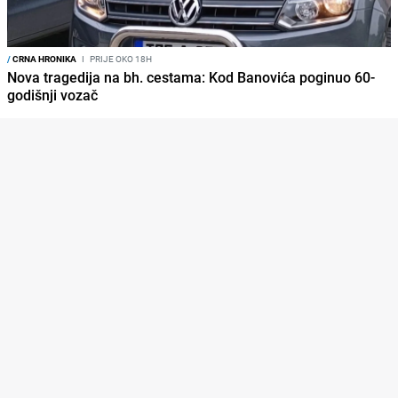
/
CRNA HRONIKA
I
PRIJE OKO 18H
Nova tragedija na bh. cestama: Kod Banovića poginuo 60-
godišnji vozač