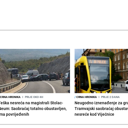
CRNA HRONIKA
I
PRIJE OKO 4H
/
CRNA HRONIKA
I
PRIJE 2 DANA
Teška nesreća na magistrali Stolac-
Neugodno iznenađenje za gr
Neum: Saobraćaj totalno obustavljen,
Tramvajski saobraćaj obusta
ima povrijeđenih
nesreće kod Vijećnice