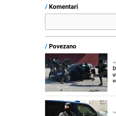
/
Komentari
/
Povezano
19
D
u
v
19