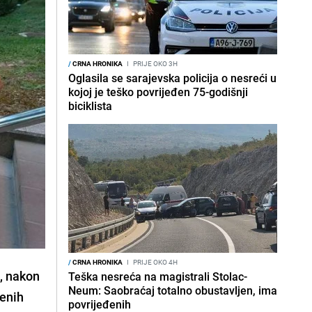
/
CRNA HRONIKA
I
PRIJE OKO 3H
Oglasila se sarajevska policija o nesreći u
kojoj je teško povrijeđen 75-godišnji
biciklista
/
CRNA HRONIKA
I
PRIJE OKO 4H
u, nakon
Teška nesreća na magistrali Stolac-
Neum: Saobraćaj totalno obustavljen, ima
čenih
povrijeđenih