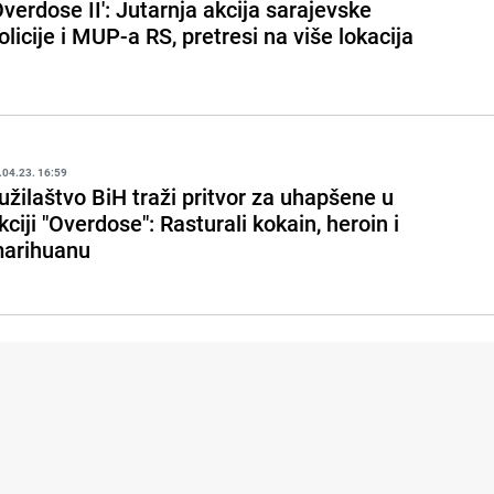
Overdose II': Jutarnja akcija sarajevske
olicije i MUP-a RS, pretresi na više lokacija
.04.23. 16:59
užilaštvo BiH traži pritvor za uhapšene u
kciji "Overdose": Rasturali kokain, heroin i
arihuanu