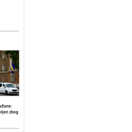
ađane:
vljen zbog