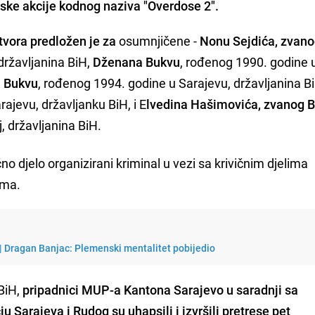
jske akcije kodnog naziva "Overdose 2".
tvora predložen je za
osumnjičene -
Nonu Sejdića, zvan
državljanina BiH,
Dženana Bukvu
, rođenog 1990. godine 
 Bukvu
, rođenog 1994. godine u Sarajevu, državljanina B
ajevu, državljanku BiH, i E
lvedina Hašimovića, zvanog 
 državljanina BiH.
čno djelo organizirani kriminal u vezi sa krivičnim djelima
ama.
 | Dragan Banjac: Plemenski mentalitet pobijedio
 BiH,
pripadnici MUP-a Kantona Sarajevo u saradnji sa
Sarajeva i Rudog su uhapsili i izvršili pretrese pet