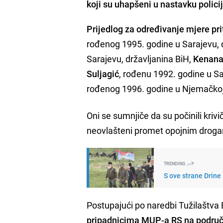
koji su uhapšeni u nastavku polici
Prijedlog za određivanje mjere pri
rođenog 1995. godine u Sarajevu, 
Sarajevu, državljanina BiH,
Kenana
Suljagić
, rođenu 1992. godine u Sar
rođenog 1996. godine u Njemačkoj,
Oni se sumnjiče da su počinili krivi
neovlašteni promet opojnim drog
TRENDING
S ove strane Drine
Postupajući po naredbi Tužilaštva
pripadnicima MUP-a RS na području 