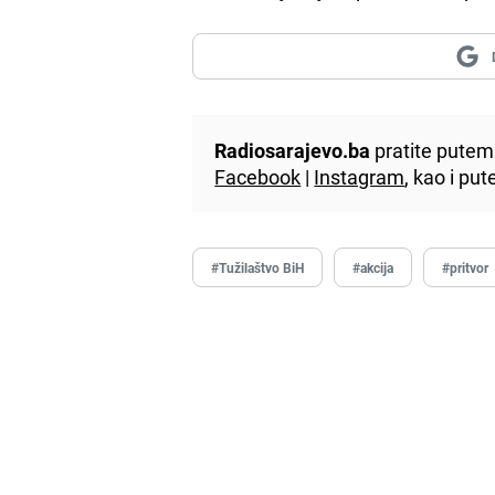
Radiosarajevo.ba
pratite putem 
Facebook
|
Instagram
, kao i p
#Tužilaštvo BiH
#akcija
#pritvor