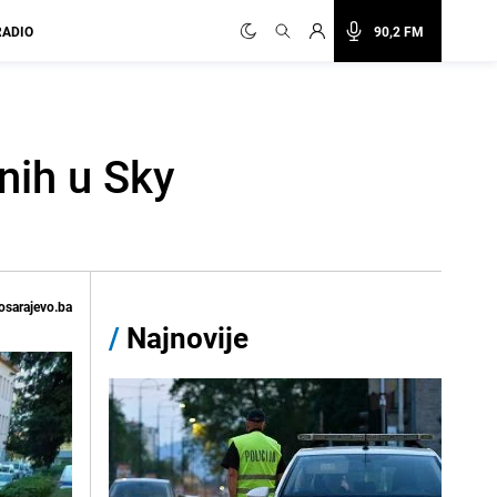
RADIO
90,2 FM
nih u Sky
osarajevo.ba
/
Najnovije