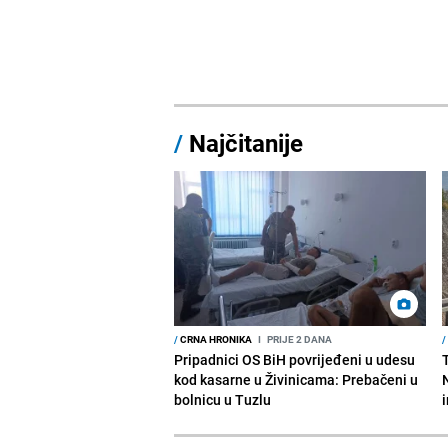
/
Najčitanije
/
CRNA HRONIKA
I
PRIJE 2 DANA
/
Pripadnici OS BiH povrijeđeni u udesu
kod kasarne u Živinicama: Prebačeni u
bolnicu u Tuzlu