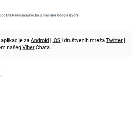
Dodajte Radiosarajevo.ba u omiljene Google izvore
aplikacije za
Android
|
iOS
i društvenih mreža
Twitter
|
utem našeg
Viber
Chata.