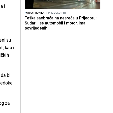
a i
/
CRNA HRONIKA
I
PRIJE OKO 16H
Teška saobraćajna nesreća u Prijedoru:
Sudarili se automobil i motor, ima
povrijeđenih
eni su
t, kao i
ičkih
 da bi
vjedoke
log za