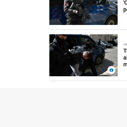
'
p
13
T
a
m