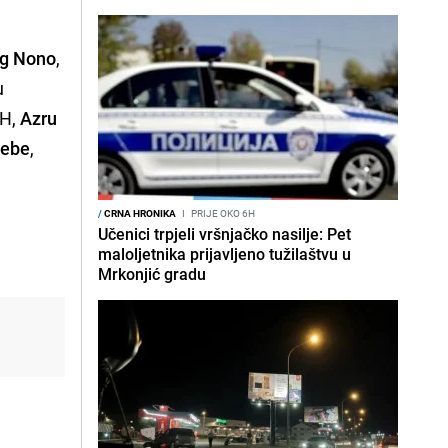
og Nono
,
u
iH,
Azru
Bebe
,
/
CRNA HRONIKA
I
PRIJE OKO 6H
Učenici trpjeli vršnjačko nasilje: Pet
maloljetnika prijavljeno tužilaštvu u
Mrkonjić gradu