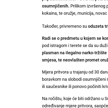
osumnjičenih.
Prilikom izvršenog 
kokaina, te oružje, municija, novac
Također, privremeno su
oduzeta tr
Radi se o predmetu u kojem se kori
pod istragom i terete se da su duž
plasman na ilegalno narko-tržište 
smjesa, te neovlašten promet oruž
Mjera pritvora u trajanju od 30 da
boravkom na slobodi osumnjičeni mog
ili saučesnike ili ponovo počiniti kri
Na ročištu, koje će biti održano u S
određivanje mjere pritvora, saopćen