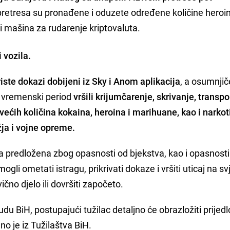
pretresa su pronađene i oduzete određene količine heroin
 i mašina za rudarenje kriptovaluta.
i vozila.
ste dokazi dobijeni iz Sky i Anom aplikacija
, a osumnjič
i vremenski period
vršili krijumčarenje, skrivanje, transpor
većih količina kokaina, heroina i marihuane, kao i narkot
ja i vojne opreme.
na predložena zbog opasnosti od bjekstva, kao i opasnosti
li ometati istragu, prikrivati dokaze i vršiti uticaj na s
vično djelo ili dovršiti započeto.
udu BiH, postupajući tužilac detaljno će obrazložiti prijed
o je iz Tužilaštva BiH.