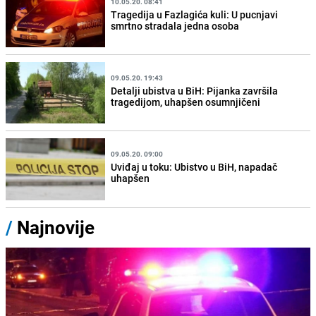
10.05.20. 08:41
Tragedija u Fazlagića kuli: U pucnjavi
smrtno stradala jedna osoba
09.05.20. 19:43
Detalji ubistva u BiH: Pijanka završila
tragedijom, uhapšen osumnjičeni
09.05.20. 09:00
Uviđaj u toku: Ubistvo u BiH, napadač
uhapšen
/
Najnovije