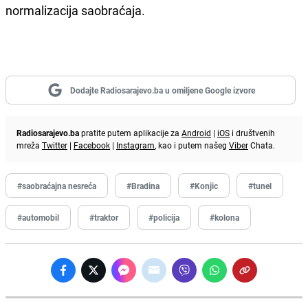
normalizacija saobraćaja.
Dodajte Radiosarajevo.ba u omiljene Google izvore
Radiosarajevo.ba
pratite putem aplikacije za
Android
|
iOS
i društvenih
mreža
Twitter
|
Facebook
|
Instagram
, kao i putem našeg
Viber
Chata.
#saobraćajna nesreća
#Bradina
#Konjic
#tunel
#automobil
#traktor
#policija
#kolona