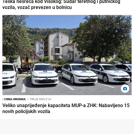
Teška nesreća kod Visokog: Sudar teretnog i putničkog
vozila, vozač prevezen u bolnicu
/
CRNA HRONIKA
I
PRIJE OKO 21H
Veliko unaprijeđenje kapaciteta MUP-a ZHK: Nabavljeno 15
novih policijskih vozila