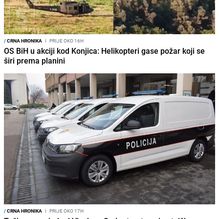
/
CRNA HRONIKA
I
PRIJE OKO 16H
OS BiH u akciji kod Konjica: Helikopteri gase požar koji se
širi prema planini
/
CRNA HRONIKA
I
PRIJE OKO 17H