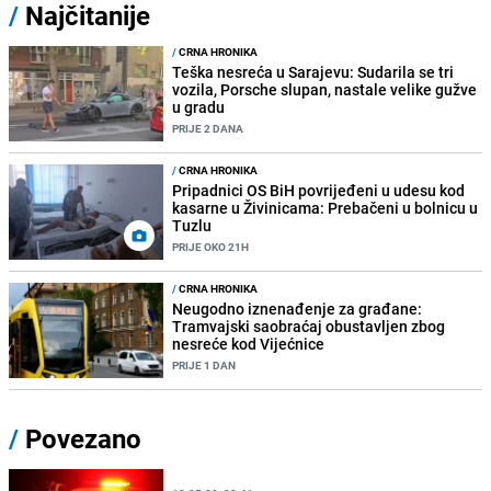
/
Najčitanije
/
CRNA HRONIKA
Teška nesreća u Sarajevu: Sudarila se tri
vozila, Porsche slupan, nastale velike gužve
u gradu
PRIJE 2 DANA
/
CRNA HRONIKA
Pripadnici OS BiH povrijeđeni u udesu kod
kasarne u Živinicama: Prebačeni u bolnicu u
Tuzlu
PRIJE OKO 21H
/
CRNA HRONIKA
Neugodno iznenađenje za građane:
Tramvajski saobraćaj obustavljen zbog
nesreće kod Vijećnice
PRIJE 1 DAN
/
Povezano