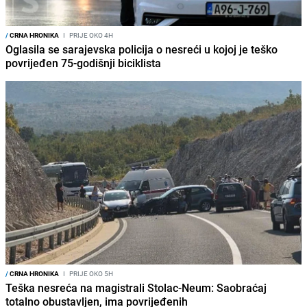
/
CRNA HRONIKA
I
PRIJE OKO 4H
Oglasila se sarajevska policija o nesreći u kojoj je teško
povrijeđen 75-godišnji biciklista
/
CRNA HRONIKA
I
PRIJE OKO 5H
Teška nesreća na magistrali Stolac-Neum: Saobraćaj
totalno obustavljen, ima povrijeđenih