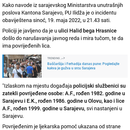
Kako navode iz sarajevskog Ministarstva unutrašnjih
poslova Kantona Sarajevo, PU Ilidža je o incidentu
obaviještena sinoć, 19. maja 2022, u 21.43 sati.
Policiji je javljeno da je u
ulici Halid bega Hrasnice
došlo do narušavanja javnog reda i mira tučom, te da
ima povrijeđenih lica.
TRENDING
Baščaršija i Ferhadija danas pune: Pogledajte
kakva je gužva u srcu Sarajeva
"Izlaskom na mjestu događaja
policijski službenici su
zatekli povrijeđene osobe: A.F., rođen 1982. godine u
Sarajevu i E.K., rođen 1986. godine u Olovu, kao i lice
A.F., rođen 1999. godine u Sarajevu
, svi nastanjeni u
Sarajevu.
Povrijeđenim je ljekarska pomoć ukazana od strane