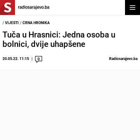
Otvor
/
VIJESTI
/
CRNA HRONIKA
Tuča u Hrasnici: Jedna osoba u
bolnici, dvije uhapšene
20.05.22. 11:15
Radiosarajevo.ba
0