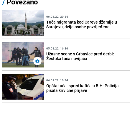
/
Povezano
06.03.22. 20:34
Tuča migranata kod Careve džamije u
Sarajevu, dvije osobe povrijeđene
05.03.22. 16:36
Užasne scene s Grbavice pred derbi:
Žestoka tuča navijača
04.01.22. 10:34
Opšta tuča ispred kafića u BiH: Policija
pisala krivične prijave