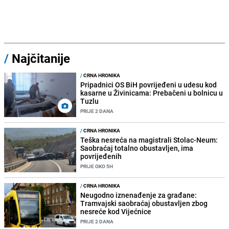
/
Najčitanije
/
CRNA HRONIKA
Pripadnici OS BiH povrijeđeni u udesu kod
kasarne u Živinicama: Prebačeni u bolnicu u
Tuzlu
PRIJE 2 DANA
/
CRNA HRONIKA
Teška nesreća na magistrali Stolac-Neum:
Saobraćaj totalno obustavljen, ima
povrijeđenih
PRIJE OKO 5H
/
CRNA HRONIKA
Neugodno iznenađenje za građane:
Tramvajski saobraćaj obustavljen zbog
nesreće kod Vijećnice
PRIJE 2 DANA