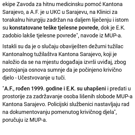
ekipe Zavoda za hitnu medicinsku pomoć Kantona
Sarajevo, a A.F. je u UKC u Sarajevu, na Klinici za
torakalnu hirurgiju zadržan na daljem liječenju i istom
su
konstatovane teške tjelesne povrede
, dok je E.K.
zadobio lakše tjelesne povrede", navode iz MUP-a.
Istakli su da je o slučaju obaviješten dežurni tužilac
Kantonalnog tužilaštva Kantona Sarajevo, koji je
naložio da se na mjestu događaja izvrši uviđaj, zbog
postojanja osnova sumnje da je počinjeno krivično
djelo - Učestvovanje u tuči.
"
A.F., rođen 1999. godine i E.K. su uhapšeni
i predati u
prostorije za zadržavanje osoba lišenih slobode MUP-a
Kantona Sarajevo. Policijski službenici nastavljaju rad
na dokumentovanju pomenutog krivičnog djela",
poručuju iz MUP-a.