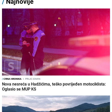
/
Najnovije
/
CRNA HRONIKA
I
PRIJE 33MIN
Nova nesreća u Hadžićima, teško povrijeđen motociklista:
Oglasio se MUP KS