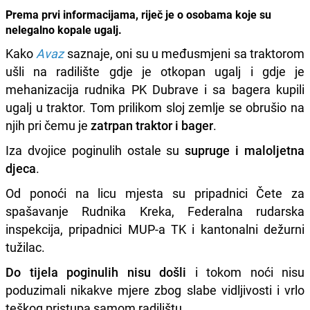
Prema prvi informacijama, riječ je o osobama koje su
nelegalno kopale ugalj.
Kako
Avaz
saznaje, oni su u međusmjeni sa traktorom
ušli na radilište gdje je otkopan ugalj i gdje je
mehanizacija rudnika PK Dubrave i sa bagera kupili
ugalj u traktor. Tom prilikom sloj zemlje se obrušio na
njih pri čemu je
zatrpan traktor i bager
.
Iza dvojice poginulih ostale su
supruge i maloljetna
djeca
.
Od ponoći na licu mjesta su pripadnici Čete za
spašavanje Rudnika Kreka, Federalna rudarska
inspekcija, pripadnici MUP-a TK i kantonalni dežurni
tužilac.
Do tijela poginulih nisu došli
i tokom noći nisu
poduzimali nikakve mjere zbog slabe vidljivosti i vrlo
teškog pristupa samom radilištu.