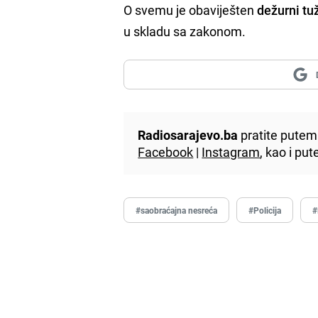
O svemu je obaviješten
dežurni tu
u skladu sa zakonom.
Radiosarajevo.ba
pratite putem 
Facebook
|
Instagram
, kao i p
#saobraćajna nesreća
#Policija
#