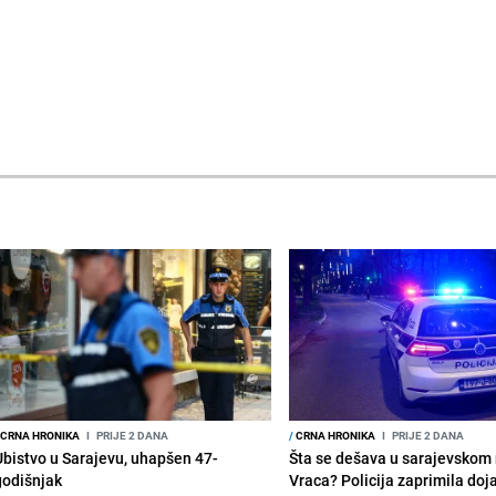
CRNA HRONIKA
I
PRIJE 2 DANA
/
CRNA HRONIKA
I
PRIJE 2 DANA
Ubistvo u Sarajevu, uhapšen 47-
Šta se dešava u sarajevskom 
godišnjak
Vraca? Policija zaprimila doja