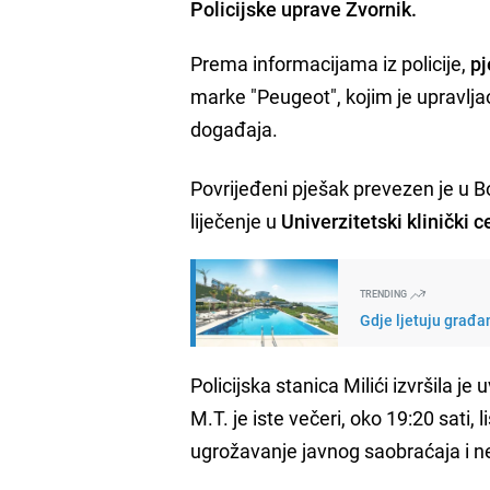
Policijske uprave Zvornik.
Prema informacijama iz policije,
pj
marke "Peugeot", kojim je upravlj
događaja.
Povrijeđeni pješak prevezen je u B
liječenje u
Univerzitetski klinički 
TRENDING
Gdje ljetuju građan
Policijska stanica Milići izvršila j
M.T. je iste večeri, oko 19:20 sati
ugrožavanje javnog saobraćaja i n