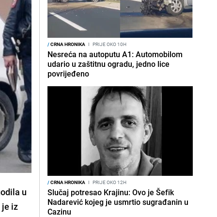
/
CRNA HRONIKA
I
PRIJE OKO 10H
Nesreća na autoputu A1: Automobilom
udario u zaštitnu ogradu, jedno lice
povrijeđeno
/
CRNA HRONIKA
I
PRIJE OKO 12H
odila u
Slučaj potresao Krajinu: Ovo je Šefik
Nadarević kojeg je usmrtio sugrađanin u
je iz
Cazinu