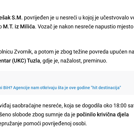
ešak S.M.
povrijeđen je u nesreći u kojoj je učestvovalo v
ao
M.T. iz Milića
. Vozač je nakon nesreće napustio mjesto
olnicu Zvornik, a potom je zbog težine povreda upućen na
centar (UKC) Tuzla
, gdje je, nažalost, preminuo.
i BiH? Agencije nam otkrivaju šta je ove godine "hit destinacija"
e uviđaj saobraćajne nesreće, koja se dogodila oko 18:00 sat
, lišeno slobode zbog sumnje da je
počinilo krivična djela
epružanje pomoći povrijeđenoj osobi.