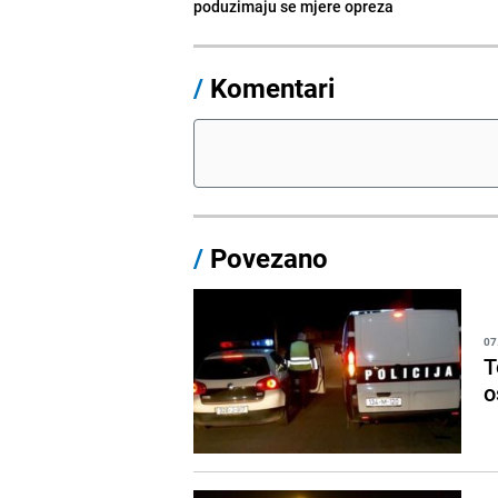
poduzimaju se mjere opreza
/
Komentari
/
Povezano
07
T
o