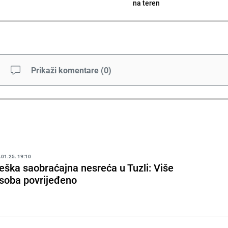
na teren
Prikaži komentare
(
0
)
.01.25. 19:10
eška saobraćajna nesreća u Tuzli: Više
soba povrijeđeno