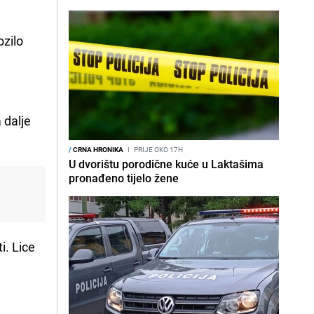
ozilo
 dalje
/
CRNA HRONIKA
I
PRIJE OKO 17H
U dvorištu porodične kuće u Laktašima
pronađeno tijelo žene
i. Lice