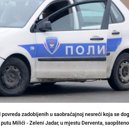
d povreda zadobijenih u saobraćajnoj nesreći koja se dog
 putu Milići - Zeleni Jadar, u mjestu Derventa, saopšteno 