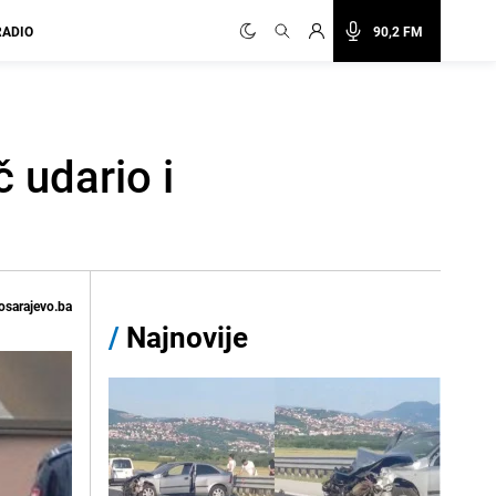
RADIO
90,2 FM
 udario i
osarajevo.ba
/
Najnovije