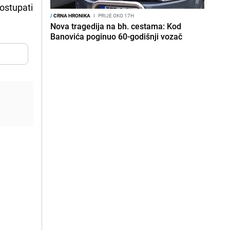
postupati
/
CRNA HRONIKA
I
PRIJE OKO 17H
Nova tragedija na bh. cestama: Kod
Banovića poginuo 60-godišnji vozač