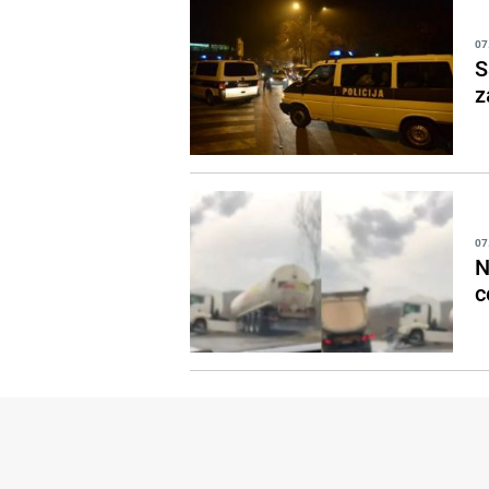
07
S
z
07
N
c