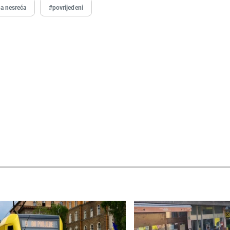
a nesreća
#povrijeđeni