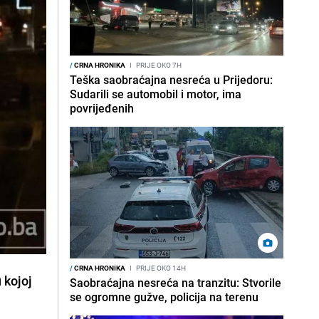
/
CRNA HRONIKA
I
PRIJE OKO 7H
Teška saobraćajna nesreća u Prijedoru:
Sudarili se automobil i motor, ima
povrijeđenih
/
CRNA HRONIKA
I
PRIJE OKO 14H
 kojoj
Saobraćajna nesreća na tranzitu: Stvorile
se ogromne gužve, policija na terenu