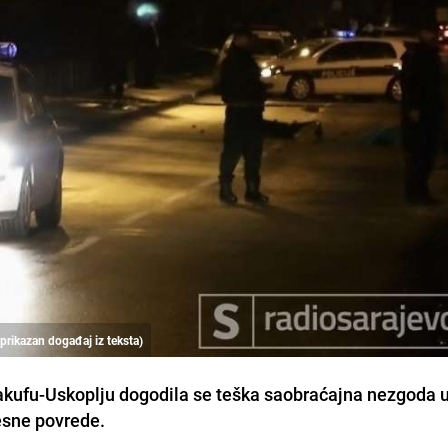
e prikazan događaj iz teksta)
akufu-Uskoplju dogodila se teška saobraćajna nezgoda u
lesne povrede.