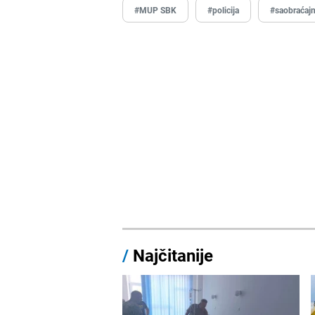
#MUP SBK
#policija
#saobraćajn
/
Najčitanije