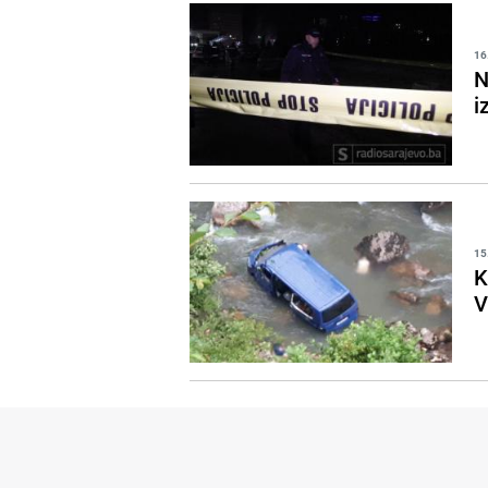
16
N
i
15
K
V