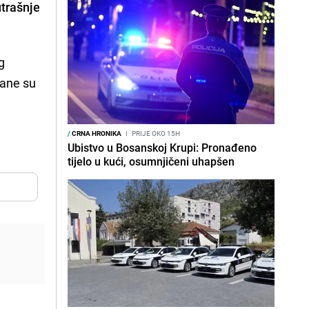
utrašnje
g
žane su
/
CRNA HRONIKA
I
PRIJE OKO 15H
Ubistvo u Bosanskoj Krupi: Pronađeno
tijelo u kući, osumnjičeni uhapšen