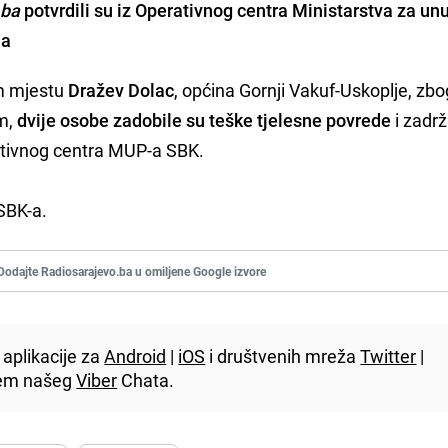
.ba
potvrdili su iz Operativnog centra Ministarstva za un
na
m mjestu
Dražev Dolac
, općina Gornji Vakuf-Uskoplje, zbo
om,
dvije osobe zadobile su teške tjelesne povrede
i zadr
erativnog centra MUP-a SBK.
 SBK-a.
Dodajte Radiosarajevo.ba u omiljene Google izvore
aplikacije za
Android
|
iOS
i društvenih mreža
Twitter
|
utem našeg
Viber
Chata.