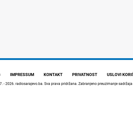
G
IMPRESSUM
KONTAKT
PRIVATNOST
USLOVI KOR
7. - 2026.
radiosarajevo.ba
. Sva prava pridržana. Zabranjeno preuzimanje sadržaja