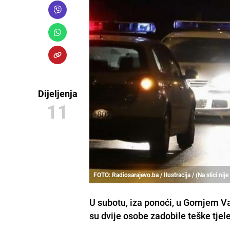
Dijeljenja
11
FOTO: Radiosarajevo.ba / Ilustracija / (Na slici nij
U subotu, iza ponoći, u Gornjem V
su dvije osobe zadobile teške tje