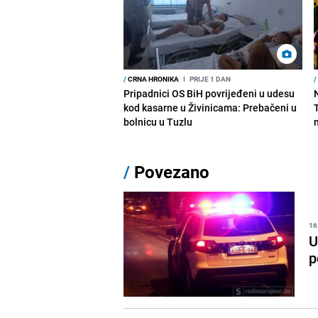
/
CRNA HRONIKA
I
PRIJE 1 DAN
/
Pripadnici OS BiH povrijeđeni u udesu
kod kasarne u Živinicama: Prebačeni u
bolnicu u Tuzlu
/
Povezano
16
U
p