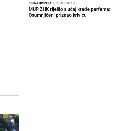
/
CRNA HRONIKA
I
PRIJE OKO 17H
MUP ZHK riješio slučaj krađe parfema:
Osumnjičeni priznao krivicu