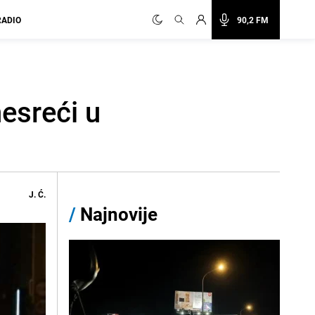
RADIO
90,2 FM
esreći u
J. Ć.
/
Najnovije