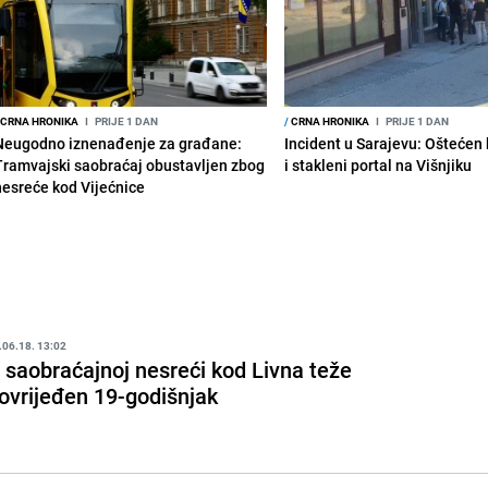
CRNA HRONIKA
I
PRIJE 1 DAN
/
CRNA HRONIKA
I
PRIJE 1 DAN
Neugodno iznenađenje za građane:
Incident u Sarajevu: Ošteće
Tramvajski saobraćaj obustavljen zbog
i stakleni portal na Višnjiku
nesreće kod Vijećnice
.06.18. 13:02
 saobraćajnoj nesreći kod Livna teže
ovrijeđen 19-godišnjak