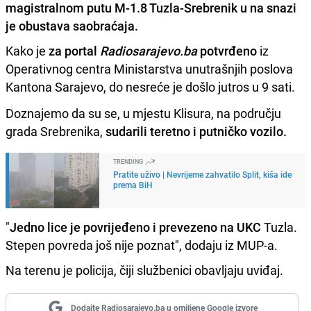
magistralnom putu M-1.8 Tuzla-Srebrenik u na snazi
je obustava saobraćaja.
Kako je
za portal
Radiosarajevo.ba
potvrđeno
iz
Operativnog centra Ministarstva unutrašnjih poslova
Kantona Sarajevo, do nesreće je došlo jutros u 9 sati.
Doznajemo da su se, u mjestu Klisura, na području
grada Srebrenika,
sudarili teretno i putničko vozilo.
TRENDING
Pratite uživo | Nevrijeme zahvatilo Split, kiša ide
prema BiH
"
Jedno lice je povrijeđeno i prevezeno na UKC
Tuzla.
Stepen povreda još nije poznat", dodaju iz MUP-a.
Na terenu je policija, čiji službenici obavljaju uviđaj.
Dodajte Radiosarajevo.ba u omiljene Google izvore