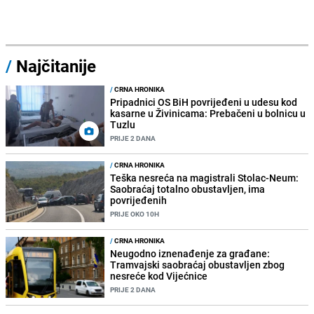
/
Najčitanije
/
CRNA HRONIKA
Pripadnici OS BiH povrijeđeni u udesu kod
kasarne u Živinicama: Prebačeni u bolnicu u
Tuzlu
PRIJE 2 DANA
/
CRNA HRONIKA
Teška nesreća na magistrali Stolac-Neum:
Saobraćaj totalno obustavljen, ima
povrijeđenih
PRIJE OKO 10H
/
CRNA HRONIKA
Neugodno iznenađenje za građane:
Tramvajski saobraćaj obustavljen zbog
nesreće kod Vijećnice
PRIJE 2 DANA