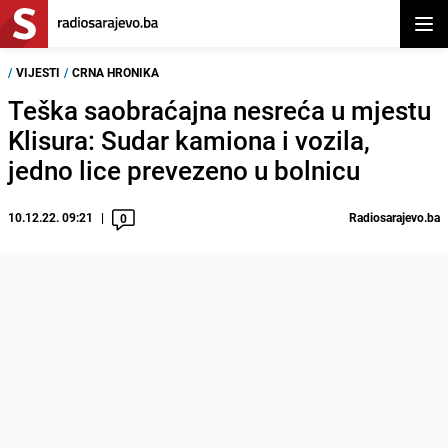
Otvor
/
VIJESTI
/
CRNA HRONIKA
Teška saobraćajna nesreća u mjestu
Klisura: Sudar kamiona i vozila,
jedno lice prevezeno u bolnicu
10.12.22. 09:21
Radiosarajevo.ba
0