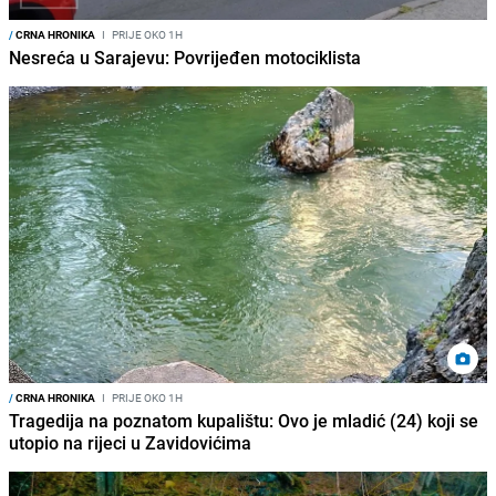
/
CRNA HRONIKA
I
PRIJE OKO 1H
Nesreća u Sarajevu: Povrijeđen motociklista
/
CRNA HRONIKA
I
PRIJE OKO 1H
Tragedija na poznatom kupalištu: Ovo je mladić (24) koji se
utopio na rijeci u Zavidovićima