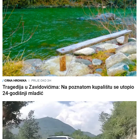
/
CRNA HRONIKA
I
PRIJE OKO 3H
Tragedija u Zavidovićima: Na poznatom kupalištu se utopio
24-godišnji mladić