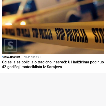
/
CRNA HRONIKA
I
PRIJE OKO 19H
Oglasila se policija o tragičnoj nesreći: U Hadžićima poginuo
42-godišnji motociklista iz Sarajeva