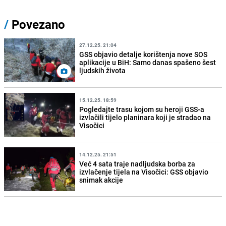
/
Povezano
27.12.25. 21:04
GSS objavio detalje korištenja nove SOS
aplikacije u BiH: Samo danas spašeno šest
ljudskih života
15.12.25. 18:59
Pogledajte trasu kojom su heroji GSS-a
izvlačili tijelo planinara koji je stradao na
Visočici
14.12.25. 21:51
Već 4 sata traje nadljudska borba za
izvlačenje tijela na Visočici: GSS objavio
snimak akcije