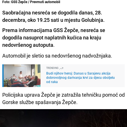
Foto: GSS Žepče / Prevrnuti automobil
Saobraćajna nesreća se dogodila danas, 28.
decembra, oko 19.25 sati u mjestu Golubinja.
Prema informacijama GSS Žepče, nesreća se
dogodila nasuprot naplatnih kućica na kraju
nedovršenog autoputa
.
Automobil je sletio sa nedovršenog nadvožnjaka.
TRENDING
Budi njihov heroj: Danas u Sarajevu akcija
dobrovoljnog darivanja krvi za djecu oboljelu
od raka
Policijska uprava Žepče je zatražila tehničku pomoć od
Gorske službe spašavanja Žepče.