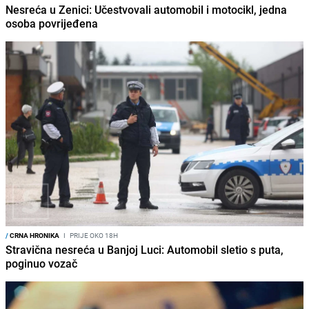
Nesreća u Zenici: Učestvovali automobil i motocikl, jedna
osoba povrijeđena
/
CRNA HRONIKA
I
PRIJE OKO 18H
Stravična nesreća u Banjoj Luci: Automobil sletio s puta,
poginuo vozač