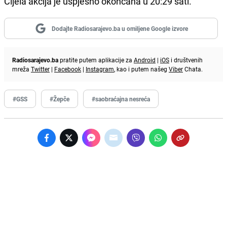
Cijela akcija je uspješno okončana u 20:29 sati.
Dodajte Radiosarajevo.ba u omiljene Google izvore
Radiosarajevo.ba
pratite putem aplikacije za
Android
|
iOS
i društvenih
mreža
Twitter
|
Facebook
|
Instagram
, kao i putem našeg
Viber
Chata.
#GSS
#Žepče
#saobraćajna nesreća