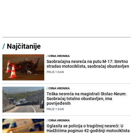
/
Najčitanije
/
CRNA HRONIKA
Saobraćajna nesreća na putu M-17: Smrtno
stradao motociklista, saobraćaj obustavljen
PRIJE 1 DAN
/
CRNA HRONIKA
Teška nesreća na magistrali Stolac-Neum:
Saobraćaj totalno obustavljen, ima
povrijeđenih
PRIJE 1 DAN
/
CRNA HRONIKA
Oglasila se policija o tragičnoj nesreći: U
Hadžićima poginuo 42-godišnji motociklista