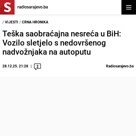
Otvor
/
VIJESTI
/
CRNA HRONIKA
Teška saobraćajna nesreća u BiH:
Vozilo sletjelo s nedovršenog
nadvožnjaka na autoputu
28.12.25. 21:28
Radiosarajevo.ba
2