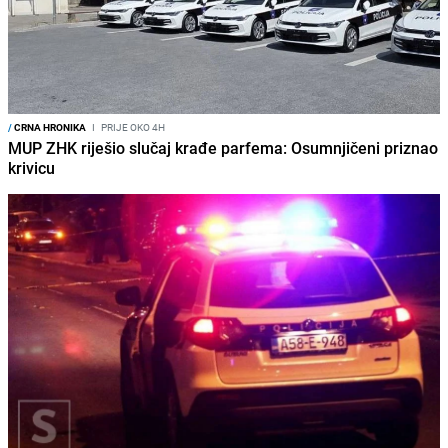
/
CRNA HRONIKA
I
PRIJE OKO 4H
MUP ZHK riješio slučaj krađe parfema: Osumnjičeni priznao
krivicu