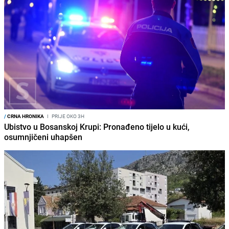
/
CRNA HRONIKA
I
PRIJE OKO 3H
Ubistvo u Bosanskoj Krupi: Pronađeno tijelo u kući,
osumnjičeni uhapšen