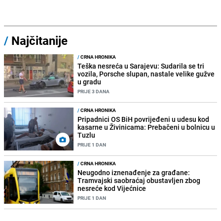
/
Najčitanije
/
CRNA HRONIKA
Teška nesreća u Sarajevu: Sudarila se tri
vozila, Porsche slupan, nastale velike gužve
u gradu
PRIJE 3 DANA
/
CRNA HRONIKA
Pripadnici OS BiH povrijeđeni u udesu kod
kasarne u Živinicama: Prebačeni u bolnicu u
Tuzlu
PRIJE 1 DAN
/
CRNA HRONIKA
Neugodno iznenađenje za građane:
Tramvajski saobraćaj obustavljen zbog
nesreće kod Vijećnice
PRIJE 1 DAN