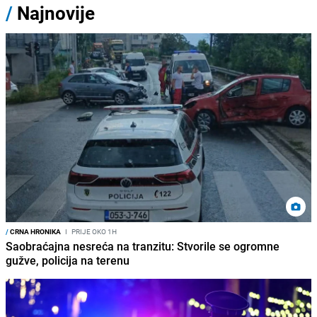
/
Najnovije
/
CRNA HRONIKA
I
PRIJE OKO 1H
Saobraćajna nesreća na tranzitu: Stvorile se ogromne
gužve, policija na terenu