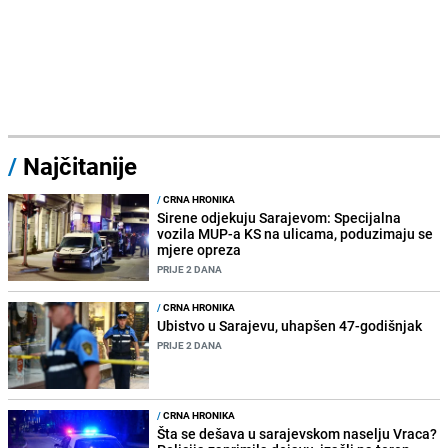
/
Najčitanije
/
CRNA HRONIKA
Sirene odjekuju Sarajevom: Specijalna
vozila MUP-a KS na ulicama, poduzimaju se
mjere opreza
PRIJE 2 DANA
/
CRNA HRONIKA
Ubistvo u Sarajevu, uhapšen 47-godišnjak
PRIJE 2 DANA
/
CRNA HRONIKA
Šta se dešava u sarajevskom naselju Vraca?