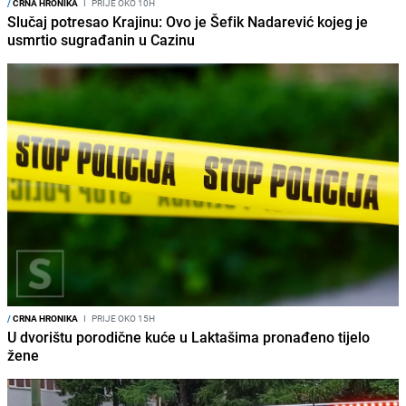
/
CRNA HRONIKA
I
PRIJE OKO 10H
Slučaj potresao Krajinu: Ovo je Šefik Nadarević kojeg je
usmrtio sugrađanin u Cazinu
/
CRNA HRONIKA
I
PRIJE OKO 15H
U dvorištu porodične kuće u Laktašima pronađeno tijelo
žene