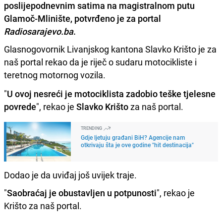
poslijepodnevnim satima na magistralnom putu
Glamoč-Mlinište, potvrđeno je za portal
Radiosarajevo.ba
.
Glasnogovornik Livanjskog kantona Slavko Krišto je za
naš portal rekao da je riječ o sudaru motocikliste i
teretnog motornog vozila.
"
U ovoj nesreći je motociklista zadobio teške tjelesne
povrede
", rekao je
Slavko Krišto
za naš portal.
TRENDING
Gdje ljetuju građani BiH? Agencije nam
otkrivaju šta je ove godine "hit destinacija"
Dodao je da uviđaj još uvijek traje.
"
Saobraćaj je obustavljen u potpunosti
", rekao je
Krišto za naš portal.