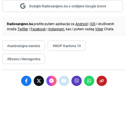
Dodajte Radiosarajevo.ba u omiljene Google izvore
Radiosarajevo.ba
pratite putem aplikacije za
Android
|
iOS
i društvenih
mreža
Twitter
|
Facebook
|
Instagram
, kao i putem našeg
Viber
Chata.
#saobraćajna nesreća
#MUP Kantona 10
#Bosna i Hercegovina