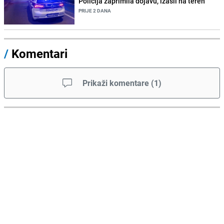
Policija zaprimila dojavu, izašli na teren
PRIJE 2 DANA
/
Komentari
Prikaži komentare
(
1
)