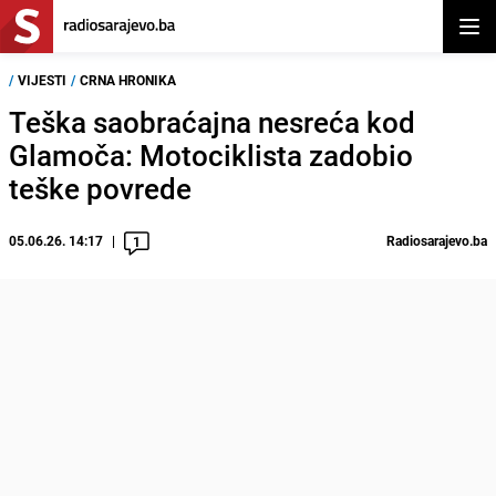
Otvor
/
VIJESTI
/
CRNA HRONIKA
Teška saobraćajna nesreća kod
Glamoča: Motociklista zadobio
teške povrede
05.06.26. 14:17
Radiosarajevo.ba
1