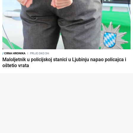
/
CRNA HRONIKA
I
PRIJE OKO 3H
Maloljetnik u policijskoj stanici u Ljubinju napao policajca i
oštetio vrata