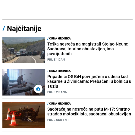
/
Najčitanije
/
CRNA HRONIKA
Teška nesreća na magistrali Stolac-Neum:
Saobraćaj totalno obustavljen, ima
povrijeđenih
PRIJE 1 DAN
/
CRNA HRONIKA
Pripadnici OS BiH povrijeđeni u udesu kod
kasarne u Živinicama: Prebačeni u bolnicu u
Tuzlu
PRIJE 2 DANA
/
CRNA HRONIKA
Saobraćajna nesreća na putu M-17: Smrtno
stradao motociklista, saobraćaj obustavljen
PRIJE OKO 17H