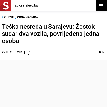
Otvor
/
VIJESTI
/
CRNA HRONIKA
Teška nesreća u Sarajevu: Žestok
sudar dva vozila, povrijeđena jedna
osoba
22.08.23. 17:07
R. R.
0