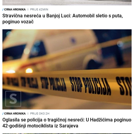
/
CRNA HRONIKA
I
PRIJE 42MIN
Stravična nesreća u Banjoj Luci: Automobil sletio s puta,
poginuo vozač
/
CRNA HRONIKA
I
PRIJE OKO 2H
Oglasila se policija o tragičnoj nesreći: U Hadžićima poginuo
42-godišnji motociklista iz Sarajeva