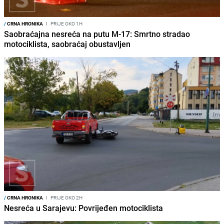
/
CRNA HRONIKA
I
PRIJE OKO 1H
Saobraćajna nesreća na putu M-17: Smrtno stradao
motociklista, saobraćaj obustavljen
/
CRNA HRONIKA
I
PRIJE OKO 2H
Nesreća u Sarajevu: Povrijeđen motociklista