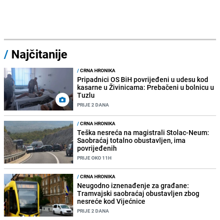
/
Najčitanije
/
CRNA HRONIKA
Pripadnici OS BiH povrijeđeni u udesu kod
kasarne u Živinicama: Prebačeni u bolnicu u
Tuzlu
PRIJE 2 DANA
/
CRNA HRONIKA
Teška nesreća na magistrali Stolac-Neum:
Saobraćaj totalno obustavljen, ima
povrijeđenih
PRIJE OKO 11H
/
CRNA HRONIKA
Neugodno iznenađenje za građane:
Tramvajski saobraćaj obustavljen zbog
nesreće kod Vijećnice
PRIJE 2 DANA