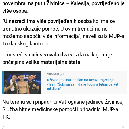
novembra, na putu Živinice – Kalesija, povrijeđeno je
više osoba.
"
U nesreći ima više povrijeđenih osoba
kojima se
trenutno ukazuje pomoć. U ovim trenucima ne
možemo saopćiti više informacija", naveli su iz MUP-a
Tuzlanskog kantona.
U nesreći su
učestvovala dva vozila
na kojima je
pričinjena
velika materijalna šteta
.
TRENDING
Dževad Poturak naišao na nerazumijevanje
vlasti: "Šokiran sam da je ljudima bitniji parket
od djece"
Na terenu su i pripadnici Vatrogasne jedinice Živinice,
Služba hitne medicinske pomoći i pripadnici MUP-a
TK.