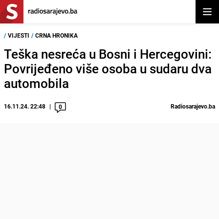
Otvor
/
VIJESTI
/
CRNA HRONIKA
Teška nesreća u Bosni i Hercegovini:
Povrijeđeno više osoba u sudaru dva
automobila
16.11.24. 22:48
Radiosarajevo.ba
0