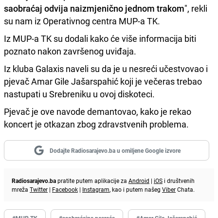
saobraćaj odvija naizmjenično jednom trakom
", rekli
su nam iz Operativnog centra MUP-a TK.
Iz MUP-a TK su dodali kako će više informacija biti
poznato nakon završenog uviđaja.
Iz kluba Galaxis naveli su da je u nesreći učestvovao i
pjevač Amar Gile Jašarspahić koji je večeras trebao
nastupati u Srebreniku u ovoj diskoteci.
Pjevač je ove navode demantovao, kako je rekao
koncert je otkazan zbog zdravstvenih problema.
Dodajte Radiosarajevo.ba u omiljene Google izvore
Radiosarajevo.ba
pratite putem aplikacije za
Android
|
iOS
i društvenih
mreža
Twitter
|
Facebook
|
Instagram
, kao i putem našeg
Viber
Chata.
#MUP TK
#saobraćajna nesreća
#Amar Gile Jašarspahić