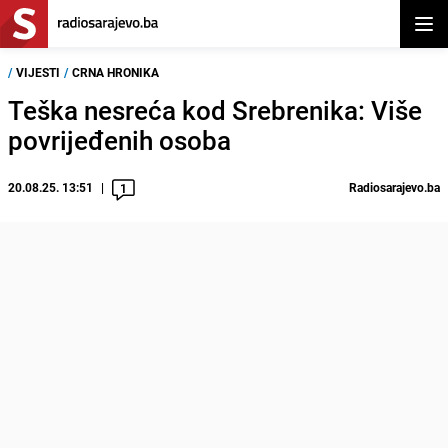
Otvor
/
VIJESTI
/
CRNA HRONIKA
Teška nesreća kod Srebrenika: Više
povrijeđenih osoba
20.08.25. 13:51
Radiosarajevo.ba
1