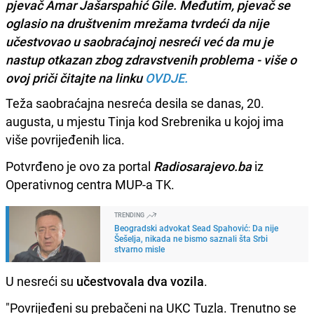
pjevač Amar Jašarspahić Gile. Međutim, pjevač se
oglasio na društvenim mrežama tvrdeći da nije
učestvovao u saobraćajnoj nesreći već da mu je
nastup otkazan zbog zdravstvenih problema - više o
ovoj priči čitajte na linku
OVDJE.
Teža saobraćajna nesreća desila se danas, 20.
augusta, u mjestu Tinja kod Srebrenika u kojoj ima
više povrijeđenih lica.
Potvrđeno je ovo za portal
Radiosarajevo.ba
iz
Operativnog centra MUP-a TK.
TRENDING
Beogradski advokat Sead Spahović: Da nije
Šešelja, nikada ne bismo saznali šta Srbi
stvarno misle
U nesreći su
učestvovala dva vozila
.
"Povrijeđeni su prebačeni na UKC Tuzla. Trenutno se