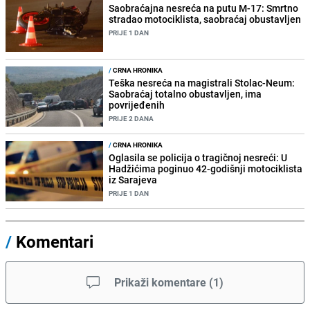
Saobraćajna nesreća na putu M-17: Smrtno
stradao motociklista, saobraćaj obustavljen
PRIJE 1 DAN
/
CRNA HRONIKA
Teška nesreća na magistrali Stolac-Neum:
Saobraćaj totalno obustavljen, ima
povrijeđenih
PRIJE 2 DANA
/
CRNA HRONIKA
Oglasila se policija o tragičnoj nesreći: U
Hadžićima poginuo 42-godišnji motociklista
iz Sarajeva
PRIJE 1 DAN
/
Komentari
Prikaži komentare
(
1
)