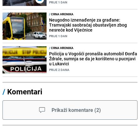
PRIJE 1 DAN
/
CRNA HRONIKA
Neugodno iznenađenje za građane:
Tramvajski saobraćaj obustavljen zbog
nesreće kod Vijećnice
PRIJE 1 DAN
/
CRNA HRONIKA
Policija u Vogošći pronašla automobil Đorđa
Ždrale, sumnja se da je korišteno u pucnjavi
u Lukavici
PRIJE 2 DANA
/
Komentari
Prikaži komentare
(
2
)