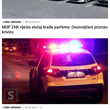
/
CRNA HRONIKA
I
PRIJE OKO 6H
MUP ZHK riješio slučaj krađe parfema: Osumnjičeni priznao
krivicu
/
CRNA HRONIKA
I
PRIJE OKO 11H