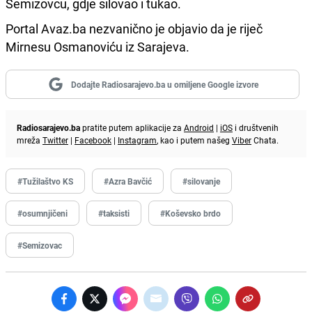
Semizovcu, gdje silovao i tukao.
Portal Avaz.ba nezvanično je objavio da je riječ
Mirnesu Osmanoviću iz Sarajeva.
Dodajte Radiosarajevo.ba u omiljene Google izvore
Radiosarajevo.ba
pratite putem aplikacije za
Android
|
iOS
i društvenih
mreža
Twitter
|
Facebook
|
Instagram
, kao i putem našeg
Viber
Chata.
#Tužilaštvo KS
#Azra Bavčić
#silovanje
#osumnjičeni
#taksisti
#Koševsko brdo
#Semizovac