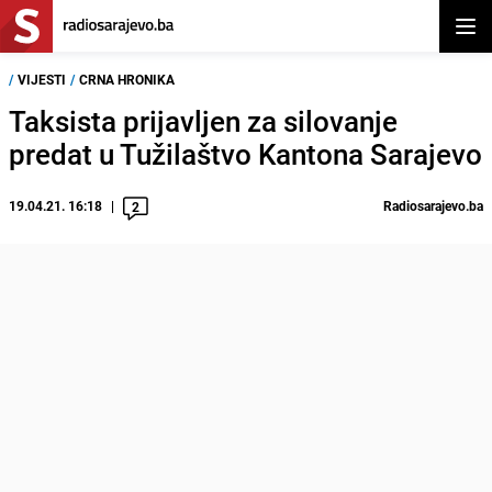
Otvor
/
VIJESTI
/
CRNA HRONIKA
Taksista prijavljen za silovanje
predat u Tužilaštvo Kantona Sarajevo
19.04.21. 16:18
Radiosarajevo.ba
2