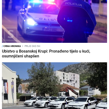
/
CRNA HRONIKA
I
PRIJE OKO 5H
Ubistvo u Bosanskoj Krupi: Pronađeno tijelo u kući,
osumnjičeni uhapšen