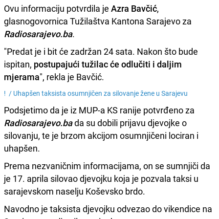
Ovu informaciju potvrdila je
Azra Bavčić
,
glasnogovornica Tužilaštva Kantona Sarajevo za
Radiosarajevo.ba
.
"Predat je i bit će zadržan 24 sata. Nakon što bude
ispitan,
postupajući tužilac će odlučiti i daljim
mjerama
", rekla je Bavčić.
! /
Uhapšen taksista osumnjičen za silovanje žene u Sarajevu
Podsjetimo da je iz MUP-a KS ranije potvrđeno za
Radiosarajevo.ba
da su dobili prijavu djevojke o
silovanju, te je brzom akcijom osumnjičeni lociran i
uhapšen.
Prema nezvaničnim informacijama, on se sumnjiči da
je 17. aprila silovao djevojku koja je pozvala taksi u
sarajevskom naselju Koševsko brdo.
Navodno je taksista djevojku odvezao do vikendice na