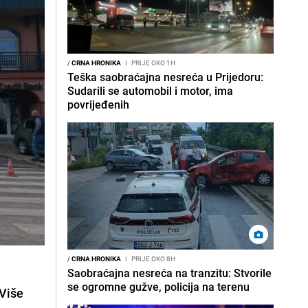
/
CRNA HRONIKA
I
PRIJE OKO 1H
Teška saobraćajna nesreća u Prijedoru:
Sudarili se automobil i motor, ima
povrijeđenih
/
CRNA HRONIKA
I
PRIJE OKO 8H
Saobraćajna nesreća na tranzitu: Stvorile
se ogromne gužve, policija na terenu
 Više