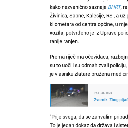
kako nezvanično saznaje
BHRT
, r
Živinica, Sapne, Kalesije, RS , a uz
kilometara od centra općine, u mj
vozila,
potvrđeno je iz Uprave polici
ranije ranjen.
Prema riječima očevidaca,
razbojn
su to uočili su odmah zvali policiju
je vlasniku zlatare pružena medic
19.11.25. 18:38
Zvornik: Zbog plja
"Prije svega, da se zahvalim pripad
To je jedan dokaz da država i sistem