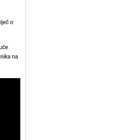
iječ o
juće
enika na