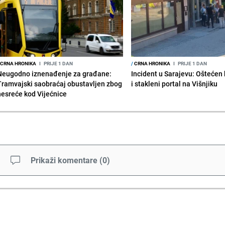
CRNA HRONIKA
I
PRIJE 1 DAN
/
CRNA HRONIKA
I
PRIJE 1 DAN
Neugodno iznenađenje za građane:
Incident u Sarajevu: Ošteće
Tramvajski saobraćaj obustavljen zbog
i stakleni portal na Višnjiku
nesreće kod Vijećnice
Prikaži komentare
(
0
)