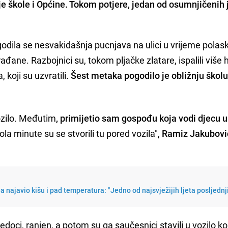
je škole i Općine. Tokom potjere, jedan od osumnjičenih 
odila se nesvakidašnja pucnjava na ulici u vrijeme polas
rađane. Razbojnici su, tokom pljačke zlatare, ispalili više h
 koji su uzvratili.
Šest metaka pogodilo je obližnju školu
vozilo. Međutim
, primijetio sam gospođu koja vodi djecu u
pola minute su se stvorili tu pored vozila",
Ramiz Jakubovi
najavio kišu i pad temperatura: "Jedno od najsvježijih ljeta posljednj
doci, ranjen, a potom su ga saučesnici stavili u vozilo koj