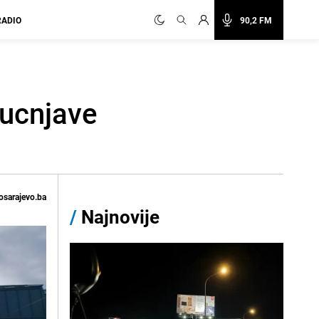
RADIO
90,2 FM
pucnjave
osarajevo.ba
/
Najnovije