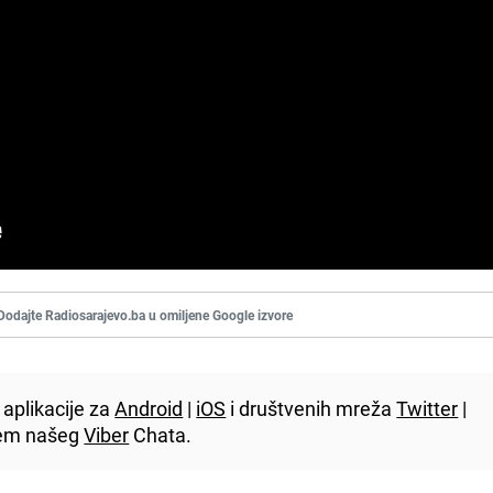
Dodajte Radiosarajevo.ba u omiljene Google izvore
aplikacije za
Android
|
iOS
i društvenih mreža
Twitter
|
utem našeg
Viber
Chata.