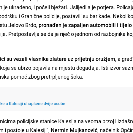
anije ukradeno, i počeli bježati. Uslijedila je potjera. Policajc
 podršku i Granične policije, postavili su barikade. Nekolik
estu Jelovo Brdo,
pronađen je zapaljen automobili i tijelo
je. Pretpostavlja se da je riječ o jednom od razbojnika koj
ici su vezali vlasnika zlatare uz prijetnju oružjem,
a građa
, koja se ubrzo pojavila na mjestu događaja. Isti izvor saz
inska pomoć zbog pretrpljenog šoka.
čke u Kalesiji uhapšene dvije osobe
nicima policijske stanice Kalesija na veoma brzoj i izdašno
 i postoje u Kalesiji",
Nermin Mujkanović
, načelnik Opći