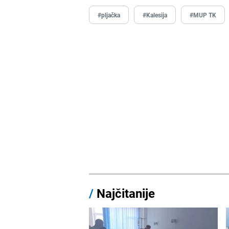
#pljačka
#Kalesija
#MUP TK
/
Najčitanije