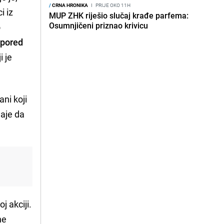
/
CRNA HRONIKA
I
PRIJE OKO 11H
i iz
MUP ZHK riješio slučaj krađe parfema:
Osumnjičeni priznao krivicu
o
 pored
i je
ni koji
naje da
j akciji.
ne