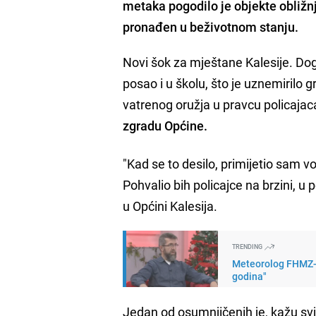
metaka pogodilo je objekte obližn
pronađen u beživotnom stanju.
Novi šok za mještane Kalesije. Dog
posao i u školu, što je uznemirilo g
vatrenog oružja u pravcu policajaca,
zgradu Općine.
"Kad se to desilo, primijetio sam 
Pohvalio bih policajce na brzini, u 
u Općini Kalesija.
TRENDING
Meteorolog FHMZ-a 
godina"
Jedan od osumnjičenih je, kažu svje