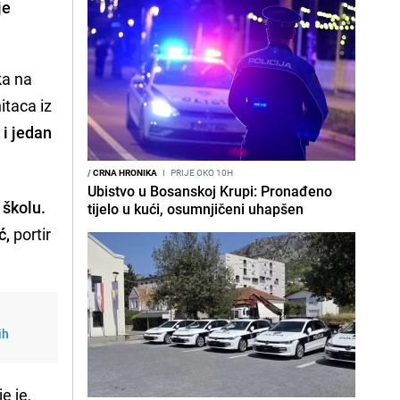
je
ka na
itaca iz
 i jedan
/
CRNA HRONIKA
I
PRIJE OKO 10H
Ubistvo u Bosanskoj Krupi: Pronađeno
 školu.
tijelo u kući, osumnjičeni uhapšen
ć,
portir
ih
e je,