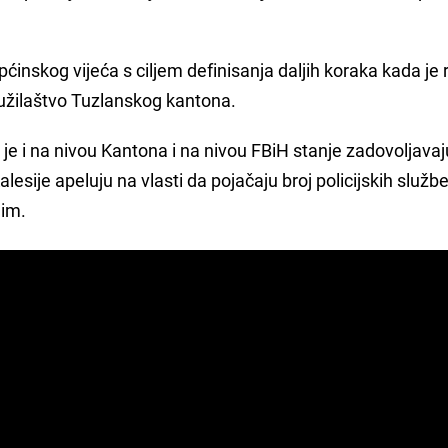
Općinskog vijeća s ciljem definisanja daljih koraka kada je r
 Tužilaštvo Tuzlanskog kantona.
je i na nivou Kantona i na nivou FBiH stanje zadovoljava
Kalesije apeluju na vlasti da pojačaju broj policijskih služb
jim.