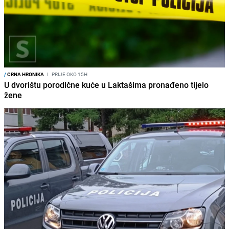
/
CRNA HRONIKA
I
PRIJE OKO 15H
U dvorištu porodične kuće u Laktašima pronađeno tijelo
žene