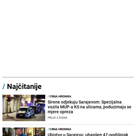
/
Najčitanije
/
CRNA HRONIKA
Sirene odjekuju Sarajevom: Specijalna
vozila MUP-a KS na ulicama, poduzimaju se
mjere opreza
PRIJE 2 DANA
/
CRNA HRONIKA
Ubistvo u Sarajevu, uhapšen 47-godišnjak