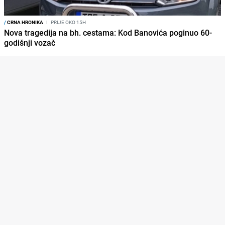
/
CRNA HRONIKA
I
PRIJE OKO 15H
Nova tragedija na bh. cestama: Kod Banovića poginuo 60-
godišnji vozač