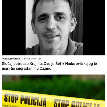
/
CRNA HRONIKA
I
PRIJE OKO 10H
Slučaj potresao Krajinu: Ovo je Šefik Nadarević kojeg je
usmrtio sugrađanin u Cazinu