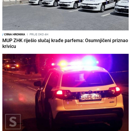
/
CRNA HRONIKA
I
PRIJE OKO 4H
MUP ZHK riješio slučaj krađe parfema: Osumnjičeni priznao
krivicu