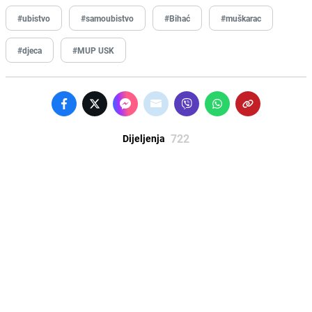
#ubistvo
#samoubistvo
#Bihać
#muškarac
#djeca
#MUP USK
722
Dijeljenja