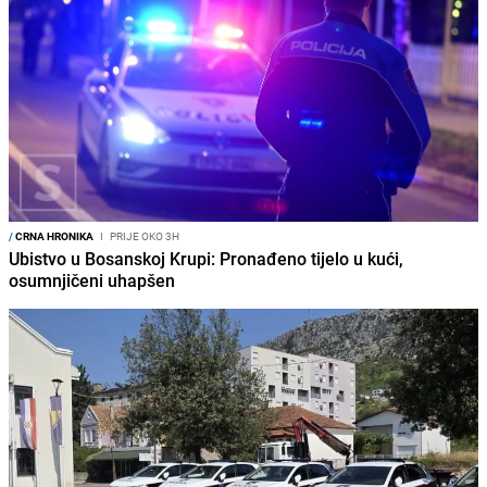
/
CRNA HRONIKA
I
PRIJE OKO 3H
Ubistvo u Bosanskoj Krupi: Pronađeno tijelo u kući,
osumnjičeni uhapšen