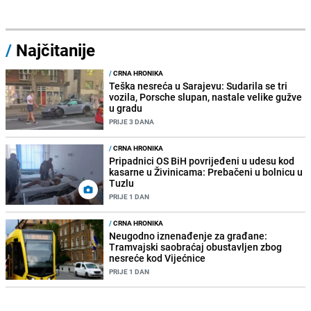
/
Najčitanije
/
CRNA HRONIKA
Teška nesreća u Sarajevu: Sudarila se tri
vozila, Porsche slupan, nastale velike gužve
u gradu
PRIJE 3 DANA
/
CRNA HRONIKA
Pripadnici OS BiH povrijeđeni u udesu kod
kasarne u Živinicama: Prebačeni u bolnicu u
Tuzlu
PRIJE 1 DAN
/
CRNA HRONIKA
Neugodno iznenađenje za građane:
Tramvajski saobraćaj obustavljen zbog
nesreće kod Vijećnice
PRIJE 1 DAN