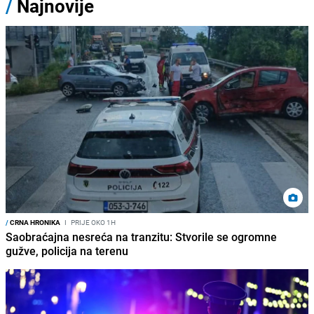
/
Najnovije
/
CRNA HRONIKA
I
PRIJE OKO 1H
Saobraćajna nesreća na tranzitu: Stvorile se ogromne
gužve, policija na terenu