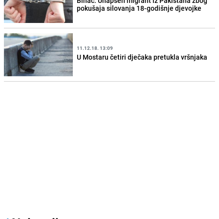
Bihać: Uhapšen migrant iz Pakistana zbog
pokušaja silovanja 18-godišnje djevojke
11.12.18. 13:09
U Mostaru četiri dječaka pretukla vršnjaka