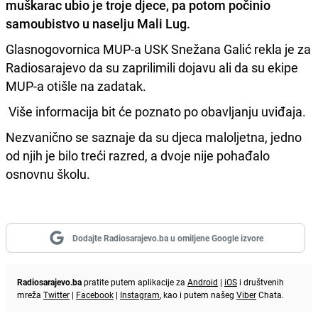
muškarac ubio je troje djece, pa potom počinio
samoubistvo u naselju Mali Lug.
Glasnogovornica MUP-a USK Snežana Galić rekla je za
Radiosarajevo da su zaprilimili dojavu ali da su ekipe
MUP-a otišle na zadatak.
Više informacija bit će poznato po obavljanju uviđaja.
Nezvanično se saznaje da su djeca maloljetna, jedno
od njih je bilo treći razred, a dvoje nije pohađalo
osnovnu školu.
Dodajte Radiosarajevo.ba u omiljene Google izvore
Radiosarajevo.ba
pratite putem aplikacije za
Android
|
iOS
i društvenih
mreža
Twitter
|
Facebook
|
Instagram
, kao i putem našeg
Viber
Chata.