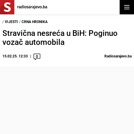
Otvor
/
VIJESTI
/
CRNA HRONIKA
Stravična nesreća u BiH: Poginuo
vozač automobila
15.02.25. 12:33
Radiosarajevo.ba
0