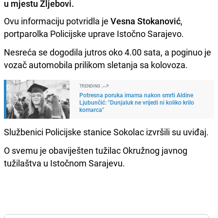
u mjestu Žljebovi.
Ovu informaciju potvridla je
Vesna Stokanović
,
portparolka Policijske uprave Istočno Sarajevo.
Nesreća se dogodila jutros oko 4.00 sata, a poginuo je
vozač automobila prilikom sletanja sa kolovoza.
TRENDING
Potresna poruka imama nakon smrti Aldine
Ljubunčić: "Dunjaluk ne vrijedi ni koliko krilo
komarca"
Službenici Policijske stanice Sokolac izvršili su uviđaj.
O svemu je obaviješten tužilac Okružnog javnog
tužilaštva u Istočnom Sarajevu.