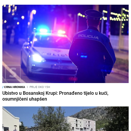
/
CRNA HRONIKA
I
PRIJE OKO 15H
Ubistvo u Bosanskoj Krupi: Pronađeno tijelo u kući,
osumnjičeni uhapšen