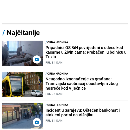
/
Najčitanije
/
CRNA HRONIKA
Pripadnici OS BiH povrijeđeni u udesu kod
kasarne u Živinicama: Prebačeni u bolnicu u
Tuzlu
PRIJE 1 DAN
/
CRNA HRONIKA
Neugodno iznenađenje za građane:
Tramvajski saobraćaj obustavljen zbog
nesreće kod Vijećnice
PRIJE 1 DAN
/
CRNA HRONIKA
Incident u Sarajevu: Oštećen bankomat i
stakleni portal na Višnjiku
PRIJE 1 DAN