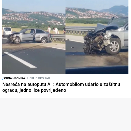
/
CRNA HRONIKA
I
PRIJE OKO 16H
Nesreća na autoputu A1: Automobilom udario u zaštitnu
ogradu, jedno lice povrijeđeno