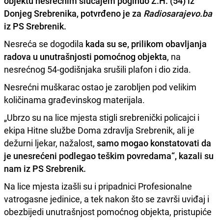
objektu nesrećnim slučajem poginuo Z.H. (54) iz
Donjeg Srebrenika, potvrđeno je za
Radiosarajevo.ba
iz PS Srebrenik.
Nesreća se dogodila
kada su se, prilikom obavljanja
radova u unutrašnjosti pomoćnog objekta
, na
nesrećnog 54-godišnjaka srušili plafon i dio zida.
Nesrećni muškarac ostao je zarobljen pod velikim
količinama građevinskog materijala.
„Ubrzo su na lice mjesta stigli srebrenički policajci i
ekipa Hitne službe Doma zdravlja Srebrenik, ali je
dežurni ljekar, nažalost,
samo mogao konstatovati da
je unesrećeni podlegao teškim povredama“, kazali su
nam iz PS Srebrenik.
Na lice mjesta izašli su i pripadnici Profesionalne
vatrogasne jedinice, a tek nakon što se završi uviđaj i
obezbijedi unutrašnjost pomoćnog objekta, pristupiće