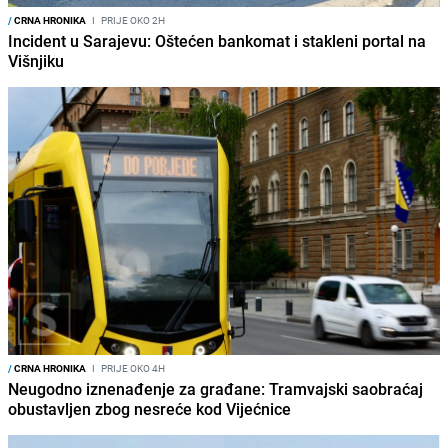
/
CRNA HRONIKA
I
PRIJE OKO 2H
Incident u Sarajevu: Oštećen bankomat i stakleni portal na
Višnjiku
/
CRNA HRONIKA
I
PRIJE OKO 4H
Neugodno iznenađenje za građane: Tramvajski saobraćaj
obustavljen zbog nesreće kod Vijećnice