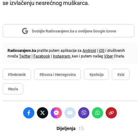
se izvlačenju nesrećnog muškarca.
Dodajte Radiosarajevo.ba u omiljene Google izvore
Radiosarajevo.ba
pratite putem aplikacije za
Android
|
iOS
i društvenih
mreža
Twitter
|
Facebook
|
Instagram
, kao i putem našeg
Viber
Chata.
#Srebrenik
#Bosna i Hercegovina
#policija
#zid
#kuća
15
Dijeljenja