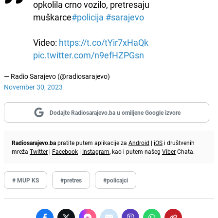
opkolila crno vozilo, pretresaju
muškarce
#policija
#sarajevo
Video:
https://t.co/tYir7xHaQk
pic.twitter.com/n9efHZPGsn
— Radio Sarajevo (@radiosarajevo)
November 30, 2023
Dodajte Radiosarajevo.ba u omiljene Google izvore
Radiosarajevo.ba
pratite putem aplikacije za
Android
|
iOS
i društvenih
mreža
Twitter
|
Facebook
|
Instagram
, kao i putem našeg
Viber
Chata.
# MUP KS
#pretres
#policajci