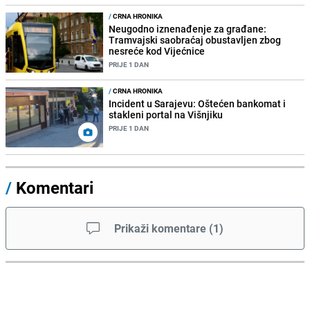
/
CRNA HRONIKA
Neugodno iznenađenje za građane:
Tramvajski saobraćaj obustavljen zbog
nesreće kod Vijećnice
PRIJE 1 DAN
/
CRNA HRONIKA
Incident u Sarajevu: Oštećen bankomat i
stakleni portal na Višnjiku
PRIJE 1 DAN
/
Komentari
Prikaži komentare
(
1
)