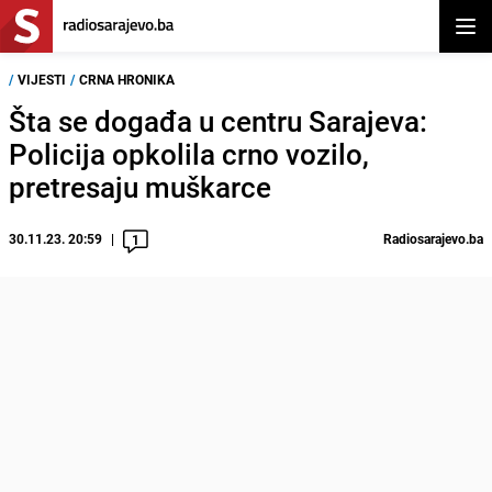
Otvor
/
VIJESTI
/
CRNA HRONIKA
Šta se događa u centru Sarajeva:
Policija opkolila crno vozilo,
pretresaju muškarce
30.11.23. 20:59
Radiosarajevo.ba
1