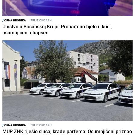
/
CRNA HRONIKA
I
PRIJE OKO 11H
Ubistvo u Bosanskoj Krupi: Pronađeno tijelo u kući,
osumnjičeni uhapšen
/
CRNA HRONIKA
I
PRIJE OKO 12H
MUP ZHK riješio slučaj krađe parfema: Osumnjičeni priznao