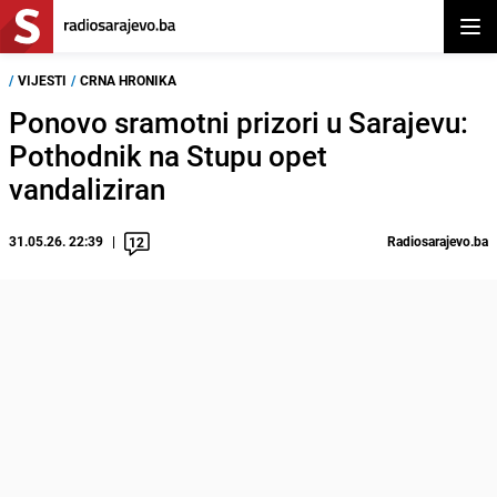
Otvor
/
VIJESTI
/
CRNA HRONIKA
Ponovo sramotni prizori u Sarajevu:
Pothodnik na Stupu opet
vandaliziran
31.05.26. 22:39
Radiosarajevo.ba
12