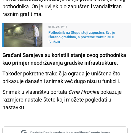
pothodnika. On je uvijek bio zapušten i vandaliziran
raznim grafitima.
01.09.25. 19:17
Pothodnik na Stupu stoji zapušten: Sve je
išarano grafitima, a pokretne trake nisu u
funkciji
Građani Sarajeva su koristili stanje ovog pothodnika
kao primjer neodržavanja gradske infrastrukture
.
Također pokretne trake čija ograda je uništena što
prikazuje današnji snimak već dugo nisu u funkciji.
Snimak u vlasništvu portala
Crna Hronika
pokazuje
razmjere nastale štete koji možete pogledati u
nastavku.
Dodajte Radiosarajevo.ba u omiljene Google izvore