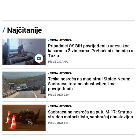
/
Najčitanije
/
CRNA HRONIKA
Pripadnici OS BiH povrijeđeni u udesu kod
kasarne u Živinicama: Prebačeni u bolnicu u
Tuzlu
PRIJE 2 DANA
/
CRNA HRONIKA
Teška nesreća na magistrali Stolac-Neum:
Saobraćaj totalno obustavljen, ima
povrijeđenih
PRIJE OKO 22H
/
CRNA HRONIKA
Saobraćajna nesreća na putu M-17: Smrtno
stradao motociklista, saobraćaj obustavljen
PRIJE OKO 12H