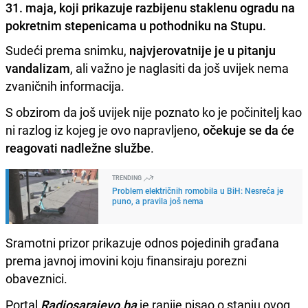
31. maja, koji prikazuje razbijenu staklenu ogradu na
pokretnim stepenicama u pothodniku na Stupu.
Sudeći prema snimku,
najvjerovatnije je u pitanju
vandalizam
, ali važno je naglasiti da još uvijek nema
zvaničnih informacija.
S obzirom da još uvijek nije poznato ko je počinitelj kao
ni razlog iz kojeg je ovo napravljeno,
očekuje se da će
reagovati nadležne službe
.
TRENDING
Problem električnih romobila u BiH: Nesreća je
puno, a pravila još nema
Sramotni prizor prikazuje odnos pojedinih građana
prema javnoj imovini koju finansiraju porezni
obaveznici.
Portal
Radiosarajevo.ba
je ranije pisao o stanju ovog