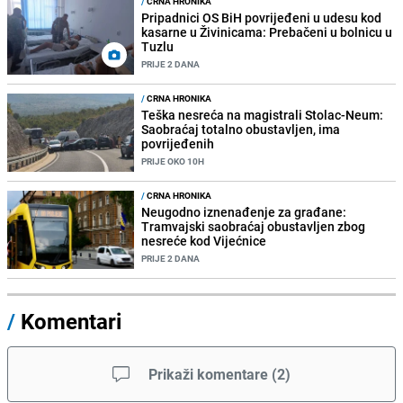
/
CRNA HRONIKA
Pripadnici OS BiH povrijeđeni u udesu kod
kasarne u Živinicama: Prebačeni u bolnicu u
Tuzlu
PRIJE 2 DANA
/
CRNA HRONIKA
Teška nesreća na magistrali Stolac-Neum:
Saobraćaj totalno obustavljen, ima
povrijeđenih
PRIJE OKO 10H
/
CRNA HRONIKA
Neugodno iznenađenje za građane:
Tramvajski saobraćaj obustavljen zbog
nesreće kod Vijećnice
PRIJE 2 DANA
/
Komentari
Prikaži komentare
(
2
)