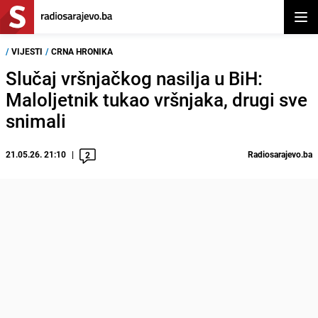
Otvor
/
VIJESTI
/
CRNA HRONIKA
Slučaj vršnjačkog nasilja u BiH:
Maloljetnik tukao vršnjaka, drugi sve
snimali
21.05.26. 21:10
Radiosarajevo.ba
2