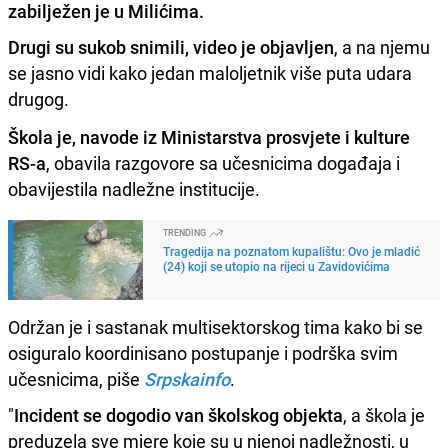
zabilježen je u Milićima.
Drugi su sukob snimili, video je objavljen
, a na njemu
se jasno vidi kako jedan maloljetnik više puta udara
drugog.
Škola je, navode iz Ministarstva prosvjete i kulture
RS-a
, obavila razgovore sa učesnicima događaja i
obavijestila nadležne institucije.
TRENDING
Tragedija na poznatom kupalištu: Ovo je mladić
(24) koji se utopio na rijeci u Zavidovićima
Održan je i sastanak multisektorskog tima kako bi se
osiguralo koordinisano postupanje i podrška svim
učesnicima, piše
Srpskainfo
.
"
Incident se dogodio van školskog objekta
, a škola je
preduzela sve mjere koje su u njenoj nadležnosti, u