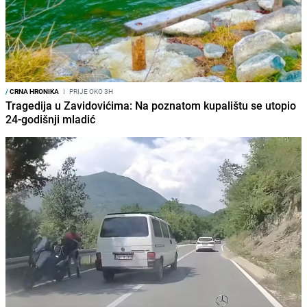
/
CRNA HRONIKA
I
PRIJE OKO 3H
Tragedija u Zavidovićima: Na poznatom kupalištu se utopio
24-godišnji mladić