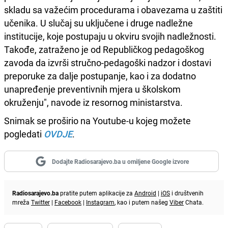
skladu sa važećim procedurama i obavezama u zaštiti
učenika. U slučaj su uključene i druge nadležne
institucije, koje postupaju u okviru svojih nadležnosti.
Takođe, zatraženo je od Republičkog pedagoškog
zavoda da izvrši stručno-pedagoški nadzor i dostavi
preporuke za dalje postupanje, kao i za dodatno
unapređenje preventivnih mjera u školskom
okruženju", navode iz resornog ministarstva.
Snimak se proširio na Youtube-u kojeg možete
pogledati
OVDJE
.
Dodajte Radiosarajevo.ba u omiljene Google izvore
Radiosarajevo.ba
pratite putem aplikacije za
Android
|
iOS
i društvenih
mreža
Twitter
|
Facebook
|
Instagram
, kao i putem našeg
Viber
Chata.