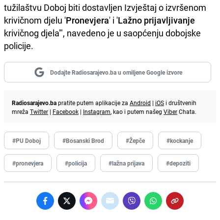
tužilaštvu Doboj biti dostavljen Izvještaj o izvršenom
krivičnom djelu '
Pronevjera
' i '
Lažno prijavljivanje
krivičnog djela'", navedeno je u saopćenju dobojske
policije.
Dodajte Radiosarajevo.ba u omiljene Google izvore
Radiosarajevo.ba
pratite putem aplikacije za
Android
|
iOS
i društvenih
mreža
Twitter
|
Facebook
|
Instagram
, kao i putem našeg
Viber
Chata.
#PU Doboj
#Bosanski Brod
#Žepče
#kockanje
#pronevjera
#policija
#lažna prijava
#depoziti