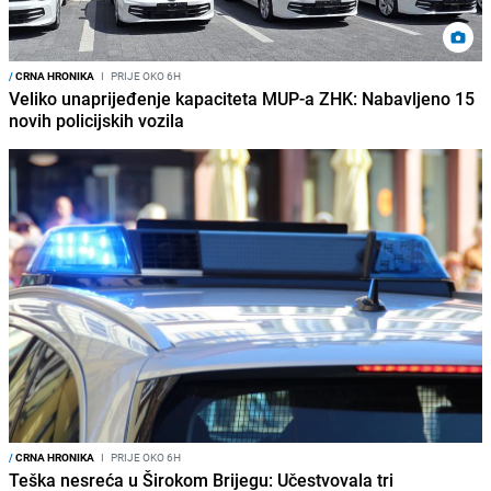
/
CRNA HRONIKA
I
PRIJE OKO 6H
Veliko unaprijeđenje kapaciteta MUP-a ZHK: Nabavljeno 15
novih policijskih vozila
/
CRNA HRONIKA
I
PRIJE OKO 6H
Teška nesreća u Širokom Brijegu: Učestvovala tri