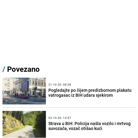
/
Povezano
21.10.20. 08:28
Pogledajte po čijem predizbornom plakatu
vatrogasac iz BiH udara sjekirom
02.10.20. 14:57
Strava u BiH: Policija našla vozilo i mrtvog
suvozača, vozač otišao kući