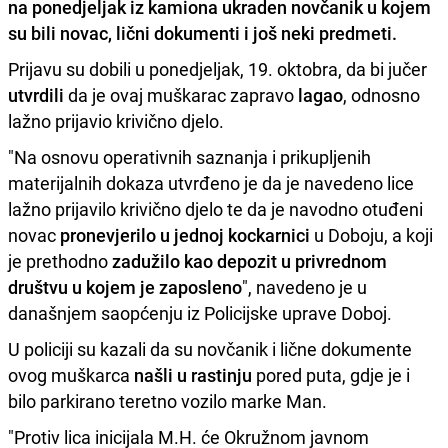
na ponedjeljak
iz kamiona ukraden novčanik
u kojem
su bili novac, lični dokumenti i još neki predmeti.
Prijavu su dobili u ponedjeljak, 19. oktobra, da bi jučer
utvrdili
da je ovaj muškarac zapravo
lagao
, odnosno
lažno prijavio krivično djelo.
"Na osnovu operativnih saznanja i prikupljenih
materijalnih dokaza utvrđeno je da je navedeno lice
lažno prijavilo krivično djelo te da je navodno otuđeni
novac
pronevjerilo u jednoj kockarnici
u Doboju, a koji
je prethodno
zadužilo kao depozit u privrednom
društvu u kojem je zaposleno
", navedeno je u
današnjem saopćenju iz Policijske uprave Doboj.
U policiji su kazali da su novčanik i lične dokumente
ovog muškarca
našli u rastinju
pored puta, gdje je i
bilo parkirano teretno vozilo marke Man.
"Protiv lica inicijala M.H. će Okružnom javnom