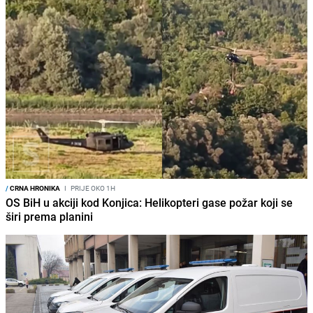
/
CRNA HRONIKA
I
PRIJE OKO 1H
OS BiH u akciji kod Konjica: Helikopteri gase požar koji se
širi prema planini