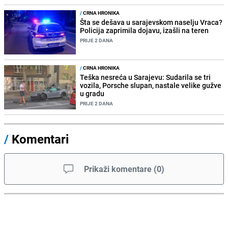
/
CRNA HRONIKA
Šta se dešava u sarajevskom naselju Vraca?
Policija zaprimila dojavu, izašli na teren
PRIJE 2 DANA
/
CRNA HRONIKA
Teška nesreća u Sarajevu: Sudarila se tri
vozila, Porsche slupan, nastale velike gužve
u gradu
PRIJE 2 DANA
/
Komentari
Prikaži komentare
(
0
)