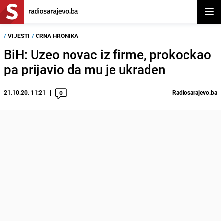
Otvor
/
VIJESTI
/
CRNA HRONIKA
BiH: Uzeo novac iz firme, prokockao
pa prijavio da mu je ukraden
21.10.20. 11:21
Radiosarajevo.ba
0