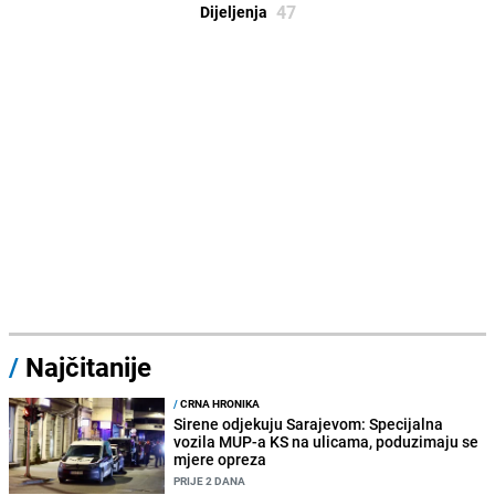
47
Dijeljenja
/
Najčitanije
/
CRNA HRONIKA
Sirene odjekuju Sarajevom: Specijalna
vozila MUP-a KS na ulicama, poduzimaju se
mjere opreza
PRIJE 2 DANA