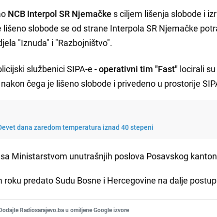
ao
NCB Interpol SR Njemačke
s ciljem lišenja slobode i iz
 lišeno slobode se od strane Interpola SR Njemačke potr
djela "Iznuda" i "Razbojništvo".
cijski službenici SIPA-e -
operativni tim "Fast"
locirali su
nakon čega je lišeno slobode i privedeno u prostorije SIP
Devet dana zaredom temperatura iznad 40 stepeni
i sa Ministarstvom unutrašnjih poslova Posavskog kanton
m roku predato Sudu Bosne i Hercegovine na dalje postup
Dodajte Radiosarajevo.ba u omiljene Google izvore