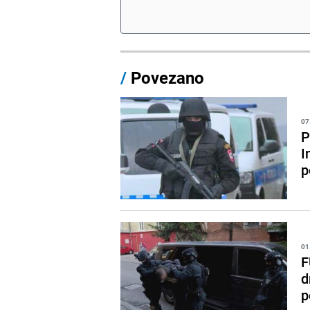
/
Povezano
07
P
I
p
01
F
d
p