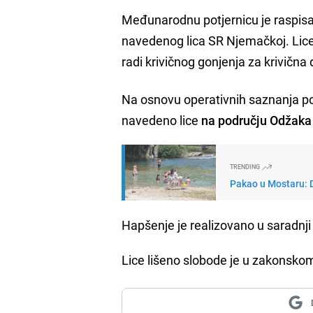
Međunarodnu potjernicu je raspis
navedenog lica SR Njemačkoj. Lice
radi krivičnog gonjenja za krivična 
Na osnovu operativnih saznanja poli
navedeno lice
na području Odžaka
TRENDING
Pakao u Mostaru: 
Hapšenje je realizovano u saradnj
Lice lišeno slobode je u zakonsko