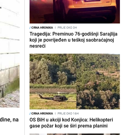
/
CRNA HRONIKA
I
PRIJE OKO 3H
Tragedija: Preminuo 76-godišnji Sarajlija
koji je povrijeđen u teškoj saobraćajnoj
nesreći
/
CRNA HRONIKA
I
PRIJE OKO 16H
odine, na
OS BiH u akciji kod Konjica: Helikopteri
gase požar koji se širi prema planini