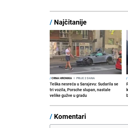
/
Najčitanije
/
CRNA HRONIKA
I
PRIJE 2 DANA
/
Teška nesreća u Sarajevu: Sudarila se
tri vozila, Porsche slupan, nastale
velike gužve u gradu
/
Komentari