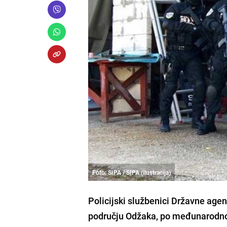
Foto: SIPA / SIPA (ilustracija)
Policijski službenici Državne agenc
području Odžaka, po međunarodnoj I