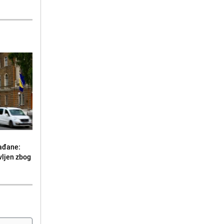
ađane:
vljen zbog