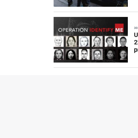
30
U
2
p