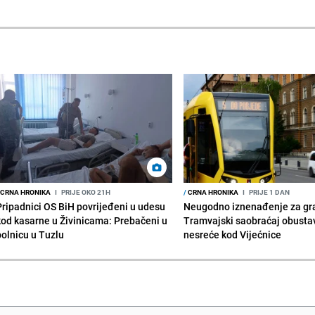
CRNA HRONIKA
I
PRIJE OKO 21H
/
CRNA HRONIKA
I
PRIJE 1 DAN
Pripadnici OS BiH povrijeđeni u udesu
Neugodno iznenađenje za gr
kod kasarne u Živinicama: Prebačeni u
Tramvajski saobraćaj obusta
bolnicu u Tuzlu
nesreće kod Vijećnice