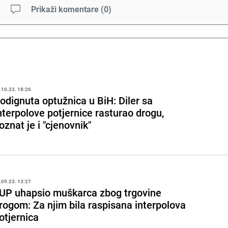
Prikaži komentare
(
0
)
.10.23. 18:26
odignuta optužnica u BiH: Diler sa
nterpolove potjernice rasturao drogu,
oznat je i "cjenovnik"
.09.23. 13:27
UP uhapsio muškarca zbog trgovine
rogom: Za njim bila raspisana interpolova
otjernica