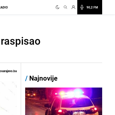
RADIO
90,2 FM
 raspisao
osarajevo.ba
/
Najnovije