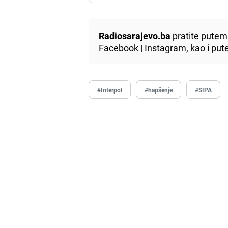
Radiosarajevo.ba
pratite putem 
Facebook
|
Instagram
, kao i p
#Interpol
#hapšenje
#SIPA