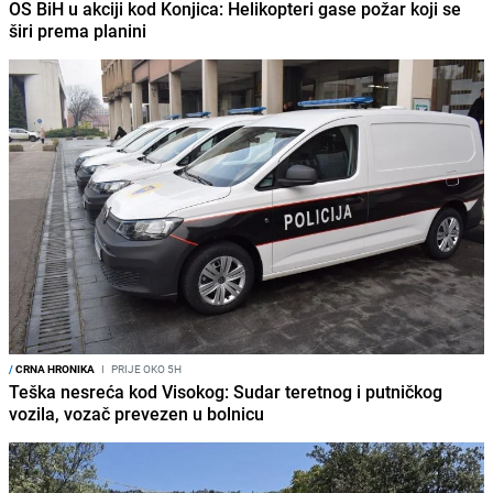
OS BiH u akciji kod Konjica: Helikopteri gase požar koji se
širi prema planini
/
CRNA HRONIKA
I
PRIJE OKO 5H
Teška nesreća kod Visokog: Sudar teretnog i putničkog
vozila, vozač prevezen u bolnicu