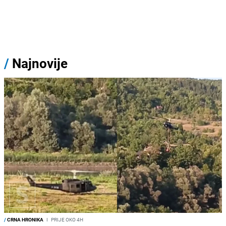
/
Najnovije
/
CRNA HRONIKA
I
PRIJE OKO 4H