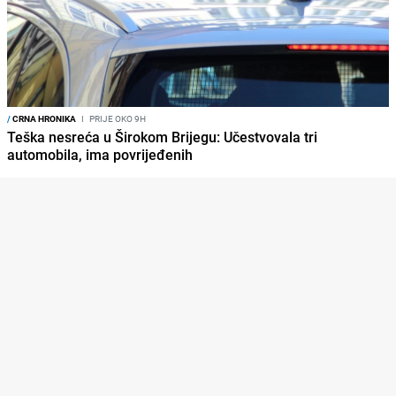
/
CRNA HRONIKA
I
PRIJE OKO 9H
Teška nesreća u Širokom Brijegu: Učestvovala tri
automobila, ima povrijeđenih