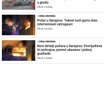
u gradu
PRIJE 2 DANA
/
CRNA HRONIKA
Požar u Sarajevu: Tokom noći gorio stan,
intervenisali vatrogasci
PRIJE 2 DANA
/
CRNA HRONIKA
Novi detalji požara u Sarajevu: Povrijeđena
tri policajca, pomoć ukazana i jednoj
građanki
PRIJE 2 DANA