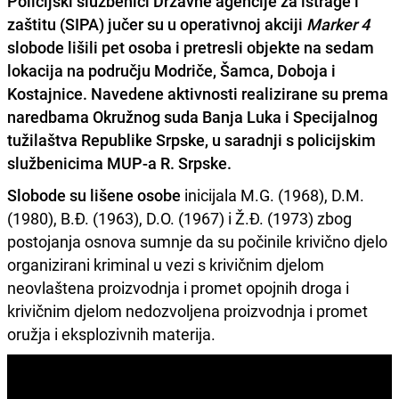
Policijski službenici Državne agencije za istrage i
zaštitu (SIPA) jučer su u operativnoj akciji
Marker 4
slobode lišili pet osoba i pretresli objekte na
sedam
lokacija na području Modriče, Šamca, Doboja i
Kostajnice.
Navedene aktivnosti realizirane su prema
naredbama Okružnog suda Banja Luka i Specijalnog
tužilaštva Republike Srpske, u saradnji s policijskim
službenicima MUP-a R. Srpske.
Slobode su lišene osobe
inicijala M.G. (1968), D.M.
(1980), B.Đ. (1963), D.O. (1967) i Ž.Đ. (1973) zbog
postojanja osnova sumnje da su počinile krivično djelo
organizirani kriminal u vezi s krivičnim djelom
neovlaštena proizvodnja i promet opojnih droga i
krivičnim djelom nedozvoljena proizvodnja i promet
oružja i eksplozivnih materija.