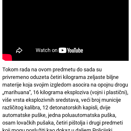
Tokom rada na ovom predmetu do sada su
privremeno oduzeta četiri kilograma zeljaste biljne
materije koja svojim izgledom asocira na opojnu drogu
„marihuana“, 16 kilograma eksploziva (vojni i plastični),
više vrsta eksplozivnih sredstava, veći broj municije
različitog kalibra, 12 detonatorskih kapisli, dvije
automatske puške, jedna poluautomatska puška,
osam lovačkih pušaka, četiri pištolja i drugi predmeti
koji mogu poslužiti kao dokaz u daljem Policijski