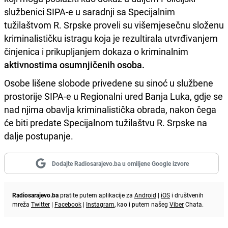
službenici SIPA-e u saradnji sa Specijalnim
tužilaštvom R. Srpske proveli su višemjesečnu složenu
kriminalističku istragu koja je rezultirala utvrđivanjem
činjenica i prikupljanjem dokaza o kriminalnim
aktivnostima osumnjičenih osoba.
Osobe lišene slobode privedene su sinoć u službene
prostorije SIPA-e u Regionalni ured Banja Luka, gdje se
nad njima obavlja kriminalistička obrada, nakon čega
će biti predate Specijalnom tužilaštvu R. Srpske na
dalje postupanje.
Dodajte Radiosarajevo.ba u omiljene Google izvore
Radiosarajevo.ba
pratite putem aplikacije za
Android
|
iOS
i društvenih
mreža
Twitter
|
Facebook
|
Instagram
, kao i putem našeg
Viber
Chata.