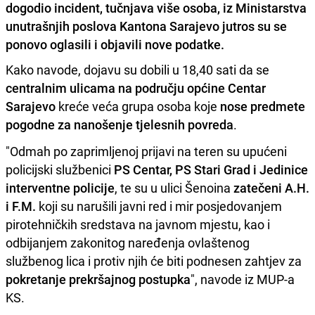
dogodio incident, tučnjava više osoba, iz Ministarstva
unutrašnjih poslova Kantona Sarajevo jutros su se
ponovo oglasili i objavili nove podatke.
Kako navode, dojavu su dobili u 18,40 sati da se
centralnim ulicama na području općine Centar
Sarajevo
kreće veća grupa osoba koje
nose predmete
pogodne za nanošenje tjelesnih povreda
.
"Odmah po zaprimljenoj prijavi na teren su upućeni
policijski službenici
PS Centar, PS Stari Grad i Jedinice
interventne policije
, te su u ulici Šenoina
zatečeni A.H.
i F.M.
koji su narušili javni red i mir posjedovanjem
pirotehničkih sredstava na javnom mjestu, kao i
odbijanjem zakonitog naređenja ovlaštenog
službenog lica i protiv njih će biti podnesen zahtjev za
pokretanje prekršajnog postupka
", navode iz MUP-a
KS.