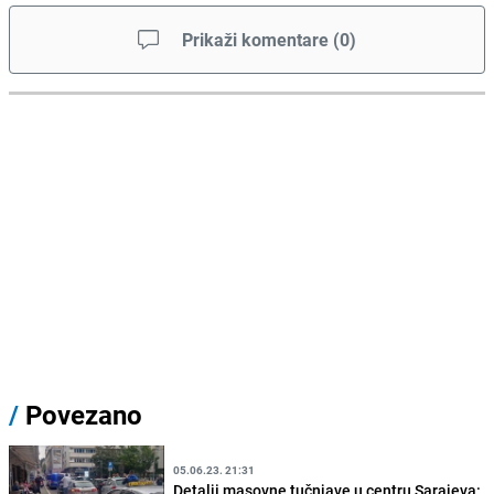
Prikaži komentare
(
0
)
/
Povezano
05.06.23. 21:31
Detalji masovne tučnjave u centru Sarajeva: