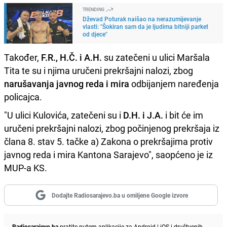
TRENDING
Dževad Poturak naišao na nerazumijevanje
vlasti: "Šokiran sam da je ljudima bitniji parket
od djece"
Također,
F.R., H.Č. i A.H.
su zatečeni u ulici Maršala
Tita te su i njima uručeni prekršajni nalozi, zbog
narušavanja javnog reda i mira
odbijanjem naređenja
policajca.
"U ulici Kulovića, zatečeni su i
D.H. i J.A.
i bit će im
uručeni prekršajni nalozi, zbog počinjenog prekršaja iz
člana 8. stav 5. tačke a) Zakona o prekršajima protiv
javnog reda i mira Kantona Sarajevo", saopćeno je iz
MUP-a KS.
Dodajte Radiosarajevo.ba u omiljene Google izvore
Radiosarajevo.ba
pratite putem aplikacije za
Android
|
iOS
i društvenih