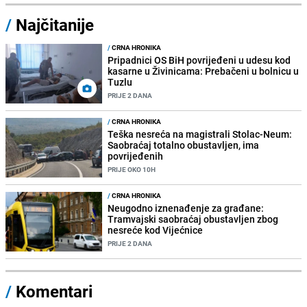
/
Najčitanije
/
CRNA HRONIKA
Pripadnici OS BiH povrijeđeni u udesu kod
kasarne u Živinicama: Prebačeni u bolnicu u
Tuzlu
PRIJE 2 DANA
/
CRNA HRONIKA
Teška nesreća na magistrali Stolac-Neum:
Saobraćaj totalno obustavljen, ima
povrijeđenih
PRIJE OKO 10H
/
CRNA HRONIKA
Neugodno iznenađenje za građane:
Tramvajski saobraćaj obustavljen zbog
nesreće kod Vijećnice
PRIJE 2 DANA
/
Komentari