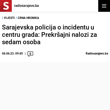
Otvor
/
VIJESTI
/
CRNA HRONIKA
Sarajevska policija o incidentu u
centru grada: Prekršajni nalozi za
sedam osoba
06.06.23. 09:45
Radiosarajevo.ba
0