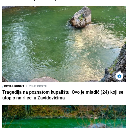
/
CRNA HRONIKA
I
PRIJE OKO 2H
Tragedija na poznatom kupalištu: Ovo je mladić (24) koji se
utopio na rijeci u Zavidovićima