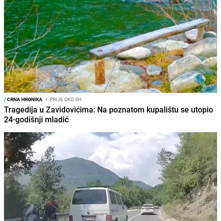
/
CRNA HRONIKA
I
PRIJE OKO 3H
Tragedija u Zavidovićima: Na poznatom kupalištu se utopio
24-godišnji mladić