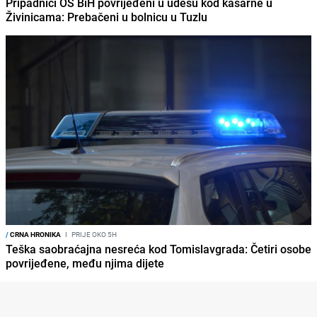
Pripadnici OS BiH povrijeđeni u udesu kod kasarne u
Živinicama: Prebačeni u bolnicu u Tuzlu
/
CRNA HRONIKA
I
PRIJE OKO 5H
Teška saobraćajna nesreća kod Tomislavgrada: Četiri osobe
povrijeđene, među njima dijete