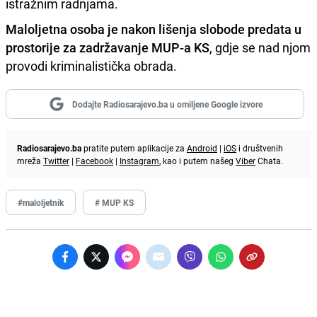
istražnim radnjama.
Maloljetna osoba je nakon lišenja slobode predata u
prostorije za zadržavanje MUP-a KS
, gdje se nad njom
provodi kriminalistička obrada.
Dodajte Radiosarajevo.ba u omiljene Google izvore
Radiosarajevo.ba
pratite putem aplikacije za
Android
|
iOS
i društvenih
mreža
Twitter
|
Facebook
|
Instagram
, kao i putem našeg
Viber
Chata.
#maloljetnik
# MUP KS