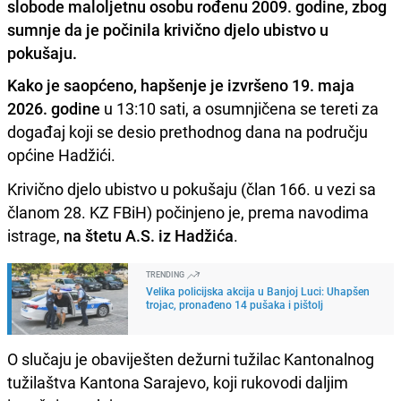
slobode maloljetnu osobu rođenu 2009. godine, zbog
sumnje da je počinila krivično djelo ubistvo u
pokušaju.
Kako je saopćeno, hapšenje je izvršeno 19. maja
2026. godine
u 13:10 sati, a osumnjičena se tereti za
događaj koji se desio prethodnog dana na području
općine Hadžići.
Krivično djelo ubistvo u pokušaju (član 166. u vezi sa
članom 28. KZ FBiH) počinjeno je, prema navodima
istrage,
na štetu A.S. iz Hadžića
.
TRENDING
Velika policijska akcija u Banjoj Luci: Uhapšen
trojac, pronađeno 14 pušaka i pištolj
O slučaju je obaviješten dežurni tužilac Kantonalnog
tužilaštva Kantona Sarajevo, koji rukovodi daljim