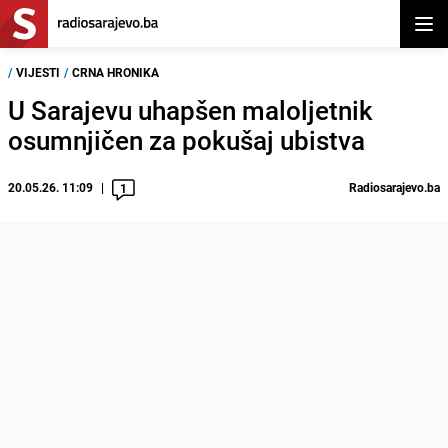
Otvor
/
VIJESTI
/
CRNA HRONIKA
U Sarajevu uhapšen maloljetnik
osumnjičen za pokušaj ubistva
20.05.26. 11:09
Radiosarajevo.ba
1