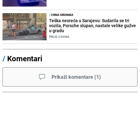
/
CRNA HRONIKA
Teška nesreća u Sarajevu: Sudarila se tri
vozila, Porsche slupan, nastale velike gužve
u gradu
PRIJE 2 DANA
/
Komentari
Prikaži komentare
(
1
)