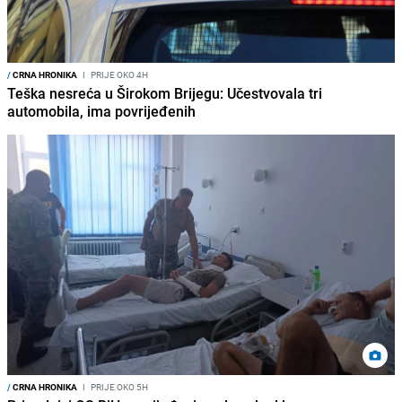
/
CRNA HRONIKA
I
PRIJE OKO 4H
Teška nesreća u Širokom Brijegu: Učestvovala tri
automobila, ima povrijeđenih
/
CRNA HRONIKA
I
PRIJE OKO 5H