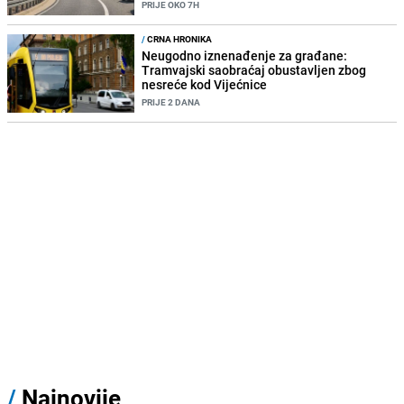
PRIJE OKO 7H
/
CRNA HRONIKA
Neugodno iznenađenje za građane:
Tramvajski saobraćaj obustavljen zbog
nesreće kod Vijećnice
PRIJE 2 DANA
/
Najnovije