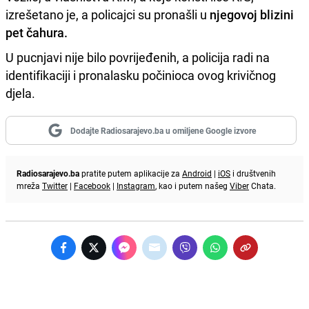
izrešetano je, a policajci su pronašli u
njegovoj blizini
pet čahura.
U pucnjavi nije bilo povrijeđenih, a policija radi na
identifikaciji i pronalasku počinioca ovog krivičnog
djela.
Dodajte Radiosarajevo.ba u omiljene Google izvore
Radiosarajevo.ba
pratite putem aplikacije za
Android
|
iOS
i društvenih
mreža
Twitter
|
Facebook
|
Instagram
, kao i putem našeg
Viber
Chata.