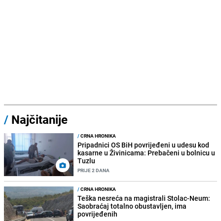
/
Najčitanije
/
CRNA HRONIKA
Pripadnici OS BiH povrijeđeni u udesu kod
kasarne u Živinicama: Prebačeni u bolnicu u
Tuzlu
PRIJE 2 DANA
/
CRNA HRONIKA
Teška nesreća na magistrali Stolac-Neum:
Saobraćaj totalno obustavljen, ima
povrijeđenih