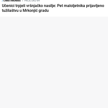
/
CRNA HRONIKA
I
PRIJE OKO 9H
Učenici trpjeli vršnjačko nasilje: Pet maloljetnika prijavljeno
tužilaštvu u Mrkonjić gradu