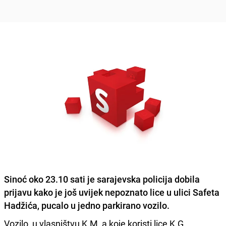
Sinoć oko 23.10 sati je sarajevska policija dobila
prijavu kako je još uvijek nepoznato lice u ulici Safeta
Hadžića,
pucalo u jedno parkirano vozilo.
Vozilo, u vlasništvu K.M, a koje koristi lice K.G,