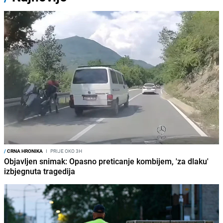
/
CRNA HRONIKA
I
PRIJE OKO 3H
Objavljen snimak: Opasno preticanje kombijem, 'za dlaku'
izbjegnuta tragedija