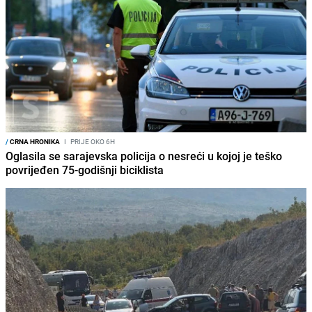
/
CRNA HRONIKA
I
PRIJE OKO 6H
Oglasila se sarajevska policija o nesreći u kojoj je teško
povrijeđen 75-godišnji biciklista