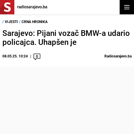
Otvor
/
VIJESTI
/
CRNA HRONIKA
Sarajevo: Pijani vozač BMW-a udario
policajca. Uhapšen je
08.05.25. 10:24
Radiosarajevo.ba
0