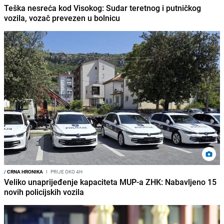
Teška nesreća kod Visokog: Sudar teretnog i putničkog
vozila, vozač prevezen u bolnicu
/
CRNA HRONIKA
I
PRIJE OKO 4H
Veliko unaprijeđenje kapaciteta MUP-a ZHK: Nabavljeno 15
novih policijskih vozila