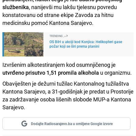
službenika
, nanijevši mu lakšu tjelesnu povredu
konstatovanu od strane ekipe Zavoda za hitnu
medicinsku pomoć Kantona Sarajevo.
TRENDING
OS BiH u akciji kod Konjica: Helikopteri gase
požar koji se širi prema planini
Izvršenim alkotestiranjem kod osumnjičenog je
utvrđeno prisutvo 1,51 promila alkohola
u organizmu.
Obaviješten je dežurni tužilac Kantonalnog tužilaštva
Kantona Sarajevo, a 31-godišnjak je predat u Prostorije
za zadržavanje osoba lišenih slobode MUP-a Kantona
Sarajevo.
Dodajte Radiosarajevo.ba u omiljene Google izvore