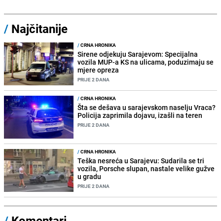
/
Najčitanije
/
CRNA HRONIKA
Sirene odjekuju Sarajevom: Specijalna
vozila MUP-a KS na ulicama, poduzimaju se
mjere opreza
PRIJE 2 DANA
/
CRNA HRONIKA
Šta se dešava u sarajevskom naselju Vraca?
Policija zaprimila dojavu, izašli na teren
PRIJE 2 DANA
/
CRNA HRONIKA
Teška nesreća u Sarajevu: Sudarila se tri
vozila, Porsche slupan, nastale velike gužve
u gradu
PRIJE 2 DANA
/
Komentari