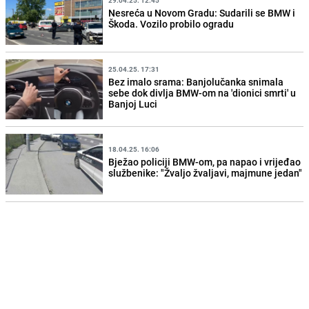
Nesreća u Novom Gradu: Sudarili se BMW i
Škoda. Vozilo probilo ogradu
25.04.25. 17:31
Bez imalo srama: Banjolučanka snimala
sebe dok divlja BMW-om na 'dionici smrti' u
Banjoj Luci
18.04.25. 16:06
Bježao policiji BMW-om, pa napao i vrijeđao
službenike: "Žvaljo žvaljavi, majmune jedan"