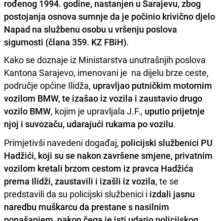
rođenog 1994. godine, nastanjen u Sarajevu, zbog
postojanja osnova sumnje da je počinio krivično djelo
Napad na službenu osobu u vršenju poslova
sigurnosti (člana 359. KZ FBiH).
Kako se doznaje iz Ministarstva unutrašnjih poslova
Kantona Sarajevo, imenovani je na dijelu brze ceste,
područje općine Ilidža,
upravljao putničkim motornim
vozilom BMW, te izašao iz vozila i zaustavio drugo
vozilo BMW
, kojim je upravljala J.F.,
uputio prijetnje
njoj i suvozaču, udarajući rukama po vozilu
.
Primjetivši navedeni događaj,
policijski službenici PU
Hadžići, koji su se nakon završene smjene, privatnim
vozilom kretali brzom cestom iz pravca Hadžića
prema Ilidži, zaustavili i izašli iz vozila
, te se
predstavili da su policijski službenici i
izdali jasnu
naredbu muškarcu da prestane s nasilnim
ponašanjem
,
nakon čega je isti udario policijskog