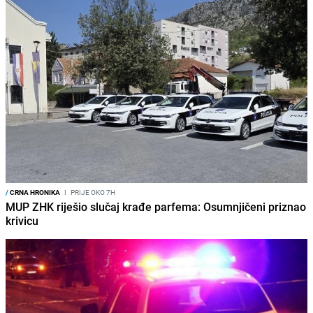
/
CRNA HRONIKA
I
PRIJE OKO 7H
MUP ZHK riješio slučaj krađe parfema: Osumnjičeni priznao
krivicu