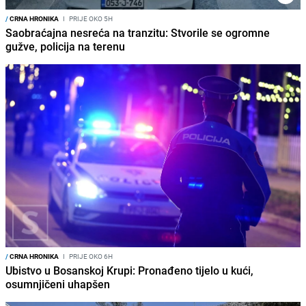
/
CRNA HRONIKA
I
PRIJE OKO 5H
Saobraćajna nesreća na tranzitu: Stvorile se ogromne
gužve, policija na terenu
/
CRNA HRONIKA
I
PRIJE OKO 6H
Ubistvo u Bosanskoj Krupi: Pronađeno tijelo u kući,
osumnjičeni uhapšen