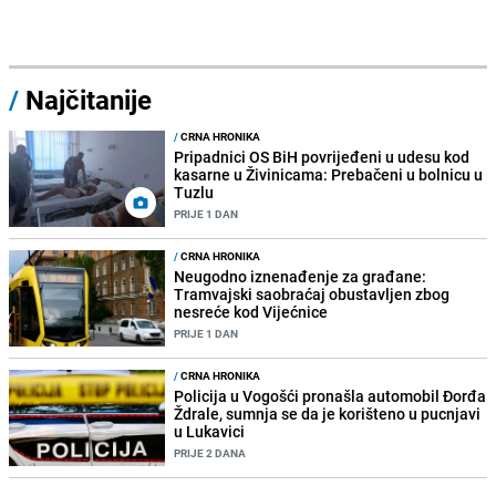
/
Najčitanije
/
CRNA HRONIKA
Pripadnici OS BiH povrijeđeni u udesu kod
kasarne u Živinicama: Prebačeni u bolnicu u
Tuzlu
PRIJE 1 DAN
/
CRNA HRONIKA
Neugodno iznenađenje za građane:
Tramvajski saobraćaj obustavljen zbog
nesreće kod Vijećnice
PRIJE 1 DAN
/
CRNA HRONIKA
Policija u Vogošći pronašla automobil Đorđa
Ždrale, sumnja se da je korišteno u pucnjavi
u Lukavici
PRIJE 2 DANA