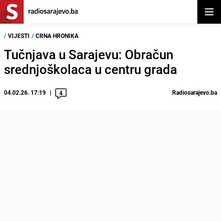
Otvor
/
VIJESTI
/
CRNA HRONIKA
Tučnjava u Sarajevu: Obračun
srednjoškolaca u centru grada
04.02.26. 17:19
Radiosarajevo.ba
4