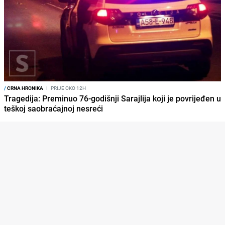
/
CRNA HRONIKA
I
PRIJE OKO 12H
Tragedija: Preminuo 76-godišnji Sarajlija koji je povrijeđen u
teškoj saobraćajnoj nesreći