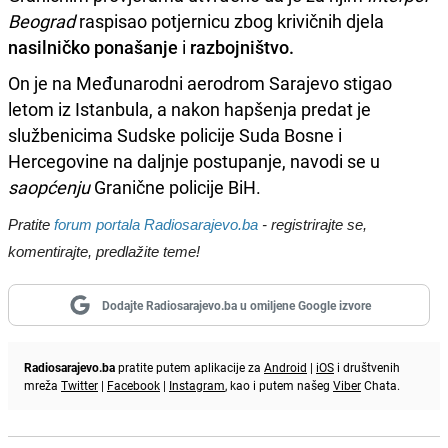
Beograd
raspisao potjernicu zbog krivičnih djela
nasilničko ponašanje
i
razbojništvo.
On je na Međunarodni aerodrom Sarajevo stigao
letom iz Istanbula, a nakon hapšenja predat je
službenicima Sudske policije Suda Bosne i
Hercegovine na daljnje postupanje, navodi se u
saopćenju
Granične policije BiH.
Pratite
forum portala Radiosarajevo.ba
- registrirajte se,
komentirajte, predlažite teme!
Dodajte Radiosarajevo.ba u omiljene Google izvore
Radiosarajevo.ba
pratite putem aplikacije za
Android
|
iOS
i društvenih
mreža
Twitter
|
Facebook
|
Instagram
, kao i putem našeg
Viber
Chata.