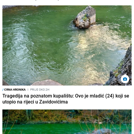
/
CRNA HRONIKA
I
PRIJE OKO 2H
Tragedija na poznatom kupalištu: Ovo je mladić (24) koji se
utopio na rijeci u Zavidovićima