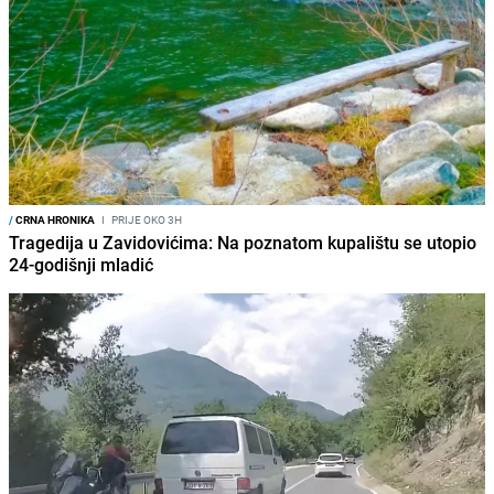
/
CRNA HRONIKA
I
PRIJE OKO 3H
Tragedija u Zavidovićima: Na poznatom kupalištu se utopio
24-godišnji mladić