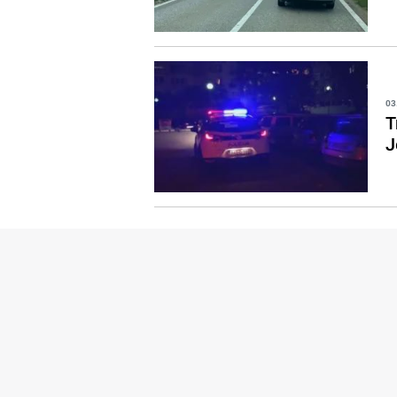
03
T
J