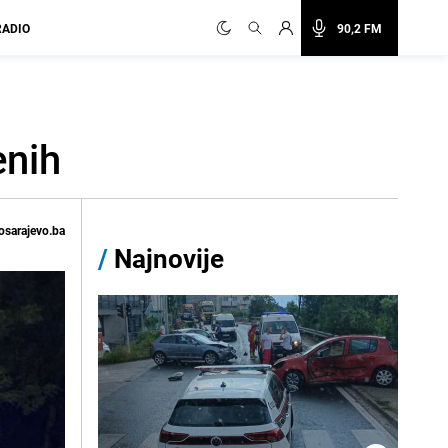
RADIO
90,2 FM
enih
osarajevo.ba
/
Najnovije