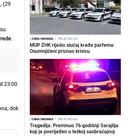
, (29
 su
vrede
.
/
CRNA HRONIKA
I
PRIJE OKO 3H
MUP ZHK riješio slučaj krađe parfema:
Osumnjičeni priznao krivicu
d 23:00
ona, dok
/
CRNA HRONIKA
I
PRIJE OKO 8H
Tragedija: Preminuo 76-godišnji Sarajlija
koji je povrijeđen u teškoj saobraćajnoj