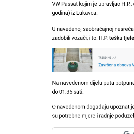
VW Passat kojim je upravljao H.P., (
godina) iz Lukavca.
U navedenoj saobraćajnoj nesreća
zadobili vozači, i to: H.P.
tešku tje
TRENDING
Završena obnova V
Na navedenom dijelu puta potpuna
do 01:35 sati.
O navedenom događaju upoznat je 
su potrebne mjere i radnje poduzeli