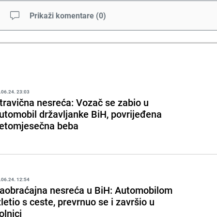
Prikaži komentare
(
0
)
.06.24. 23:03
travična nesreća: Vozač se zabio u
utomobil državljanke BiH, povrijeđena
etomjesečna beba
.06.24. 12:54
aobraćajna nesreća u BiH: Automobilom
zletio s ceste, prevrnuo se i završio u
olnici