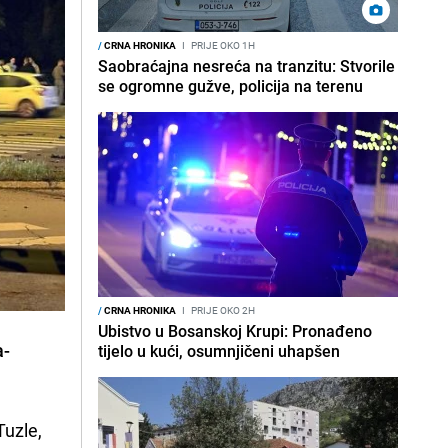
/
CRNA HRONIKA
I
PRIJE OKO 1H
Saobraćajna nesreća na tranzitu: Stvorile
se ogromne gužve, policija na terenu
/
CRNA HRONIKA
I
PRIJE OKO 2H
Ubistvo u Bosanskoj Krupi: Pronađeno
a-
tijelo u kući, osumnjičeni uhapšen
Tuzle,