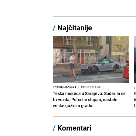
/
Najčitanije
/
CRNA HRONIKA
I
PRIJE 2 DANA
/
Teška nesreća u Sarajevu: Sudarila se
tri vozila, Porsche slupan, nastale
velike gužve u gradu
/
Komentari