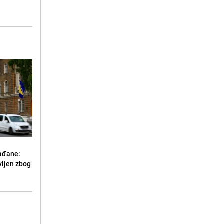
ađane:
vljen zbog