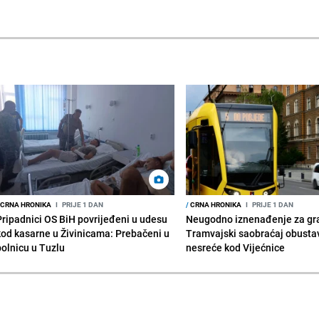
CRNA HRONIKA
I
PRIJE 1 DAN
/
CRNA HRONIKA
I
PRIJE 1 DAN
Pripadnici OS BiH povrijeđeni u udesu
Neugodno iznenađenje za gr
kod kasarne u Živinicama: Prebačeni u
Tramvajski saobraćaj obusta
bolnicu u Tuzlu
nesreće kod Vijećnice