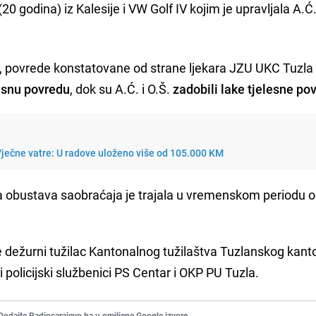
20 godina) iz Kalesije i VW Golf IV kojim je upravljala A.Ć.
, povrede konstatovane od strane ljekara JZU UKC Tuzla
lesnu povredu
, dok su A.Ć. i O.Š.
zadobili lake tjelesne po
ječne vatre: U radove uloženo više od 105.000 KM
 obustava saobraćaja je trajala u vremenskom periodu o
dežurni tužilac Kantonalnog tužilaštva Tuzlanskog kant
 policijski službenici PS Centar i OKP PU Tuzla.
Dodajte Radiosarajevo.ba u omiljene Google izvore