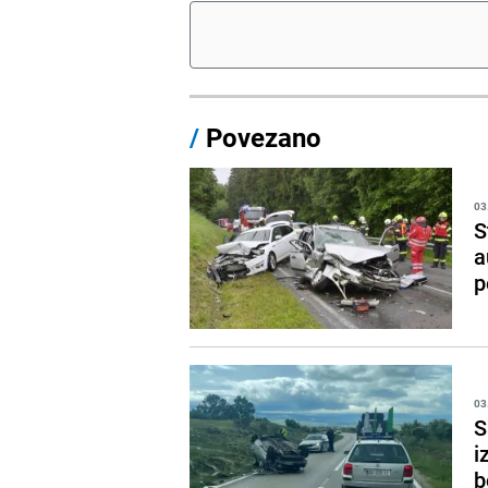
/
Povezano
03
S
a
p
03
S
i
b