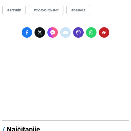
#Travnik
#motokultivator
#nesreća
/
Najčitanije