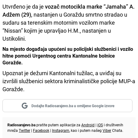
Utvrđeno je da je
vozač motocikla marke “Jamaha” A.
Adžem (29)
, nastanjen u Goraždu smrtno stradao u
sudaru sa terenskim motornim vozilom marke
“Nissan” kojim je upravljao H.M., nastanjen u
Ustikolini.
Na mjesto događaja upućeni su policijski službenici i vozilo
hitne pomoći Urgentnog centra Kantonalne bolnice
Goražde.
Upoznat je dežurni Kantonalni tužilac, a uviđaj su
izvršili službenici sektora kriminalističke policije MUP-a
Goražde.
Dodajte Radiosarajevo.ba u omiljene Google izvore
Radiosarajevo.ba
pratite putem aplikacije za
Android
|
iOS
i društvenih
mreža
Twitter
|
Facebook
|
Instagram
, kao i putem našeg
Viber
Chata.