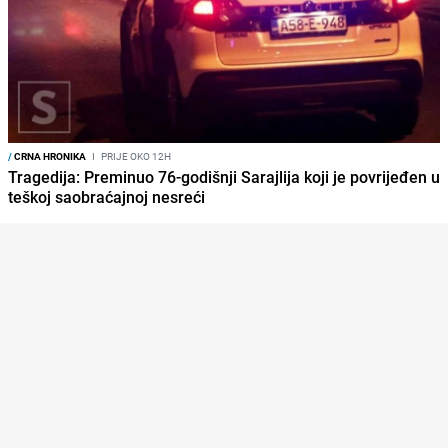
/
CRNA HRONIKA
I
PRIJE OKO 12H
Tragedija: Preminuo 76-godišnji Sarajlija koji je povrijeđen u
teškoj saobraćajnoj nesreći