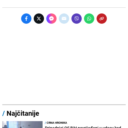
/
Najčitanije
/
CRNA HRONIKA
Pripadnici OS BiH povrijeđeni u udesu kod