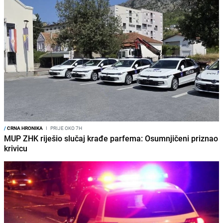
/
CRNA HRONIKA
I
PRIJE OKO 7H
MUP ZHK riješio slučaj krađe parfema: Osumnjičeni priznao
krivicu