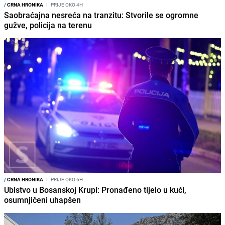
/
CRNA HRONIKA
I
PRIJE OKO 4H
Saobraćajna nesreća na tranzitu: Stvorile se ogromne
gužve, policija na terenu
/
CRNA HRONIKA
I
PRIJE OKO 6H
Ubistvo u Bosanskoj Krupi: Pronađeno tijelo u kući,
osumnjičeni uhapšen