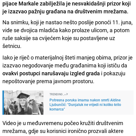
pijace Markale zabilježila je nesvakidašnji prizor koji
je izazvao pažnju građana na društvenim mrežama.
Na snimku, koji je nastao nešto poslije ponoći 11. juna,
vide se dvojica mladića kako prolaze ulicom, a potom
ruše saksije sa cvijećem koje su postavljene uz
šetnicu.
Iako je riječ o materijalnoj šteti manjeg obima, prizor je
izazvao negodovanje među građanima koji ističu da
ovakvi postupci narušavaju izgled grada
i pokazuju
nepoštovanje prema javnom prostoru.
TRENDING
Potresna poruka imama nakon smrti Aldine
Ljubunčić: "Dunjaluk ne vrijedi ni koliko krilo
komarca"
Video je u međuvremenu počeo kružiti društvenim
mrežama, gdje su korisnici ironično prozvali aktere