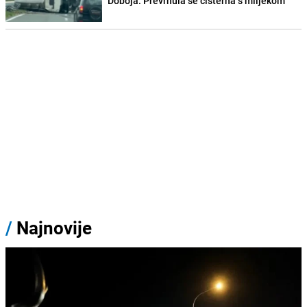
Doboja: Prevrnula se cisterna s mlijekom
/
Najnovije