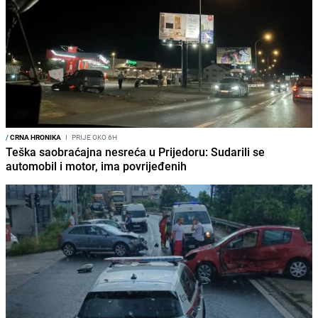
/
CRNA HRONIKA
I
PRIJE OKO 6H
Teška saobraćajna nesreća u Prijedoru: Sudarili se
automobil i motor, ima povrijeđenih