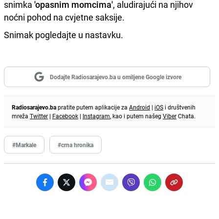
snimka
'opasnim momcima'
, aludirajući na njihov
noćni pohod na cvjetne saksije.
Snimak pogledajte u nastavku.
Dodajte Radiosarajevo.ba u omiljene Google izvore
Radiosarajevo.ba
pratite putem aplikacije za
Android
|
iOS
i društvenih
mreža
Twitter
|
Facebook
|
Instagram
, kao i putem našeg
Viber
Chata.
#Markale
#crna hronika