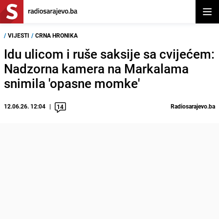
Otvor
/
VIJESTI
/
CRNA HRONIKA
Idu ulicom i ruše saksije sa cvijećem:
Nadzorna kamera na Markalama
snimila 'opasne momke'
12.06.26. 12:04
Radiosarajevo.ba
14