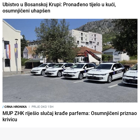
Ubistvo u Bosanskoj Krupi: Pronađeno tijelo u kući,
osumnjičeni uhapšen
/
CRNA HRONIKA
I
PRIJE OKO 15H
MUP ZHK riješio slučaj krađe parfema: Osumnjičeni priznao
krivicu