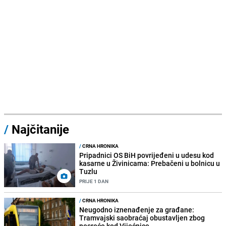
/
Najčitanije
/
CRNA HRONIKA
Pripadnici OS BiH povrijeđeni u udesu kod
kasarne u Živinicama: Prebačeni u bolnicu u
Tuzlu
PRIJE 1 DAN
/
CRNA HRONIKA
Neugodno iznenađenje za građane:
Tramvajski saobraćaj obustavljen zbog
nesreće kod Vijećnice