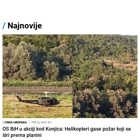
/
Najnovije
/
CRNA HRONIKA
I
PRIJE OKO 5H
OS BiH u akciji kod Konjica: Helikopteri gase požar koji se
širi prema planini