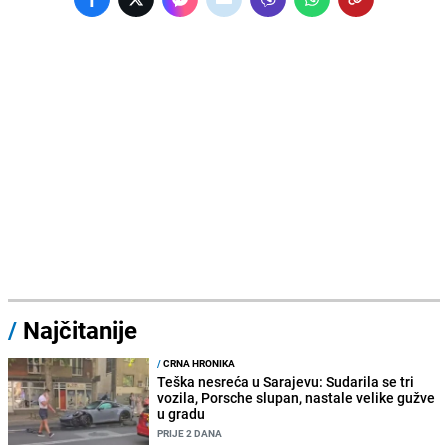
/
Najčitanije
/
CRNA HRONIKA
Teška nesreća u Sarajevu: Sudarila se tri
vozila, Porsche slupan, nastale velike gužve
u gradu
PRIJE 2 DANA