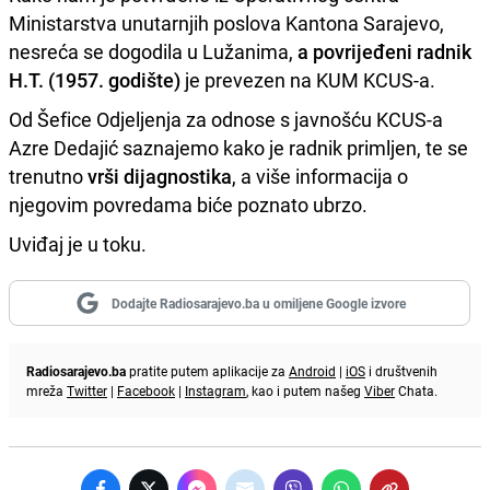
Ministarstva unutarnjih poslova Kantona Sarajevo,
nesreća se dogodila u Lužanima,
a povrijeđeni radnik
H.T. (1957. godište)
je prevezen na KUM KCUS-a.
Od Šefice Odjeljenja za odnose s javnošću KCUS-a
Azre Dedajić saznajemo kako je radnik primljen, te se
trenutno
vrši dijagnostika
, a više informacija o
njegovim povredama biće poznato ubrzo.
Uviđaj je u toku.
Dodajte Radiosarajevo.ba u omiljene Google izvore
Radiosarajevo.ba
pratite putem aplikacije za
Android
|
iOS
i društvenih
mreža
Twitter
|
Facebook
|
Instagram
, kao i putem našeg
Viber
Chata.