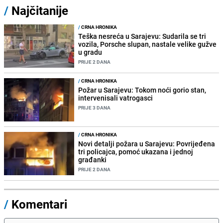
/
Najčitanije
/
CRNA HRONIKA
Teška nesreća u Sarajevu: Sudarila se tri
vozila, Porsche slupan, nastale velike gužve
u gradu
PRIJE 2 DANA
/
CRNA HRONIKA
Požar u Sarajevu: Tokom noći gorio stan,
intervenisali vatrogasci
PRIJE 3 DANA
/
CRNA HRONIKA
Novi detalji požara u Sarajevu: Povrijeđena
tri policajca, pomoć ukazana i jednoj
građanki
PRIJE 2 DANA
/
Komentari