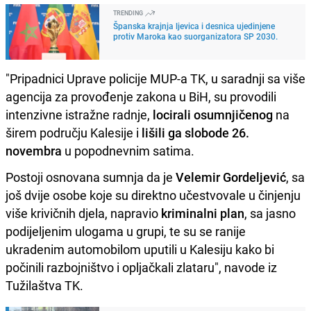
TRENDING
Španska krajnja ljevica i desnica ujedinjene
protiv Maroka kao suorganizatora SP 2030.
"Pripadnici Uprave policije MUP-a TK, u saradnji sa više
agencija za provođenje zakona u BiH, su provodili
intenzivne istražne radnje,
locirali osumnjičenog
na
širem području Kalesije i
lišili ga slobode
26.
novembra
u popodnevnim satima.
Postoji osnovana sumnja da je
Velemir Gordeljević
, sa
još dvije osobe koje su direktno učestvovale u činjenju
više krivičnih djela, napravio
kriminalni plan
, sa jasno
podijeljenim ulogama u grupi, te su se ranije
ukradenim automobilom uputili u Kalesiju kako bi
počinili razbojništvo i opljačkali zlataru", navode iz
Tužilaštva TK.