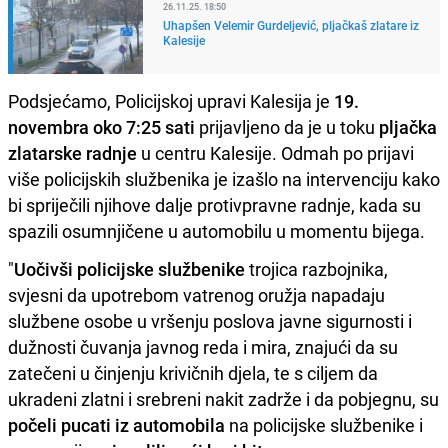
26.11.25. 18:50
Uhapšen Velemir Gurdeljević, pljačkaš zlatare iz
Kalesije
Podsjećamo, Policijskoj upravi Kalesija je
19.
novembra oko 7:25 sati
prijavljeno da je u toku
pljačka
zlatarske radnje
u centru Kalesije. Odmah po prijavi
više policijskih službenika je izašlo na intervenciju kako
bi spriječili njihove dalje protivpravne radnje, kada su
spazili osumnjičene u automobilu u momentu bijega.
"
Uočivši policijske službenike
trojica razbojnika,
svjesni da upotrebom vatrenog oružja napadaju
službene osobe u vršenju poslova javne sigurnosti i
dužnosti čuvanja javnog reda i mira, znajući da su
zatečeni u činjenju krivičnih djela, te s ciljem da
ukradeni zlatni i srebreni nakit zadrže i da pobjegnu, su
počeli pucati iz automobila
na policijske službenike i