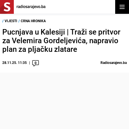
Otvor
/
VIJESTI
/
CRNA HRONIKA
Pucnjava u Kalesiji | Traži se pritvor
za Velemira Gordeljevića, napravio
plan za pljačku zlatare
28.11.25. 11:35
Radiosarajevo.ba
0