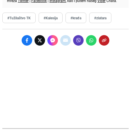
mreža
Twitter
|
Facebook
|
Instagram
, kao i putem našeg
Viber
Chata.
#Tužilaštvo TK
#Kalesija
#krađa
#zlatara