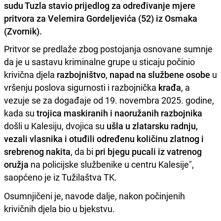
sudu Tuzla stavio prijedlog za određivanje mjere
pritvora za Velemira Gordeljevića (52) iz Osmaka
(Zvornik).
Pritvor se predlaže zbog postojanja osnovane sumnje
da je u sastavu kriminalne grupe u sticaju počinio
krivična djela
razbojništvo
,
napad na službene osobe
u
vršenju poslova sigurnosti i razbojnička
krađa
, a
vezuje se za događaje od 19. novembra 2025. godine,
kada su
trojica maskiranih i naoružanih razbojnika
došli u Kalesiju, dvojica su
ušla u zlatarsku radnju,
vezali vlasnika i otuđili određenu količinu zlatnog i
srebrenog nakita
, da bi
pri bjegu pucali iz vatrenog
oružja
na policijske službenike u centru Kalesije",
saopćeno je iz Tužilaštva TK.
Osumnjičeni je, navode dalje, nakon počinjenih
krivičnih djela bio u bjekstvu.