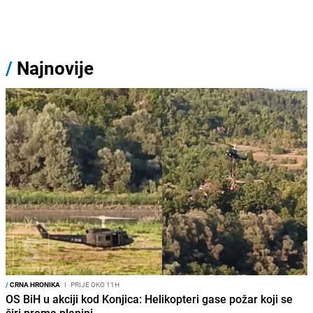
/
Najnovije
/
CRNA HRONIKA
I
PRIJE OKO 11H
OS BiH u akciji kod Konjica: Helikopteri gase požar koji se
širi prema planini