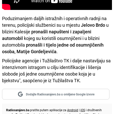
Poduzimanjem daljih istražnih i operativnih radnji na
terenu, policijski službenici su u mjestu
Jelovo Brdo
u
blizini Kalesije
pronašli napušteni i zapaljeni
automobil
kojeg su koristili osumnjičeni i u blizini
automobila
pronašli i tijelo jedne od osumnjičenih
osoba, Matije Gordeljevića
.
Policijske agencije i Tužilaštvo TK i dalje nastavljaju sa
intenzivnom istragom u cilju identifikacije i lišenja
slobode još jedne osumnjičene osobe koja je u
bjekstvu", saopćeno je iz Tužilaštva TK.
Dodajte Radiosarajevo.ba u omiljene Google izvore
Radiosarajevo.ba
pratite putem aplikacije za
Android
|
iOS
i društvenih