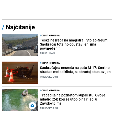
/
Najčitanije
/
CRNA HRONIKA
Teška nesreća na magistrali Stolac-Neum:
Saobraćaj totalno obustavljen, ima
povrijeđenih
PRIJE 1 DAN
/
CRNA HRONIKA
Saobraćajna nesreća na putu M-17: Smrtno
stradao motociklista, saobraćaj obustavljen
PRIJE OKO 20H
/
CRNA HRONIKA
Tragedija na poznatom kupalištu: Ovo je
mladić (24) koji se utopio na rijeci u
Zavidovićima
PRIJE OKO 22H