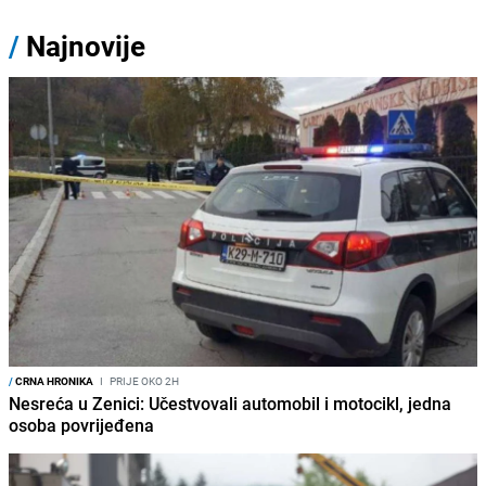
/
Najnovije
/
CRNA HRONIKA
I
PRIJE OKO 2H
Nesreća u Zenici: Učestvovali automobil i motocikl, jedna
osoba povrijeđena