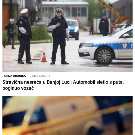
/
CRNA HRONIKA
I
PRIJE OKO 3H
Stravična nesreća u Banjoj Luci: Automobil sletio s puta,
poginuo vozač