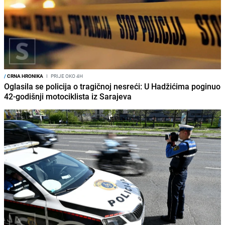
/
CRNA HRONIKA
I
PRIJE OKO 4H
Oglasila se policija o tragičnoj nesreći: U Hadžićima poginuo
42-godišnji motociklista iz Sarajeva