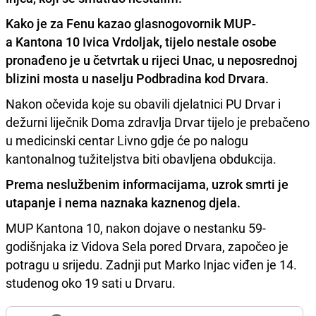
Kako je za Fenu kazao glasnogovornik MUP-
a Kantona 10 Ivica Vrdoljak,
tijelo nestale osobe
pronađeno je u četvrtak u rijeci Unac, u neposrednoj
blizini mosta u naselju Podbradina kod Drvara.
Nakon očevida koje su obavili djelatnici PU Drvar i
dežurni liječnik Doma zdravlja Drvar tijelo je prebačeno
u medicinski centar Livno gdje će po nalogu
kantonalnog tužiteljstva biti obavljena obdukcija.
Prema neslužbenim informacijama, uzrok smrti je
utapanje i nema naznaka kaznenog djela.
MUP Kantona 10, nakon dojave o nestanku 59-
godišnjaka iz Vidova Sela pored Drvara, započeo je
potragu u srijedu. Zadnji put Marko Injac viđen je 14.
studenog oko 19 sati u Drvaru.