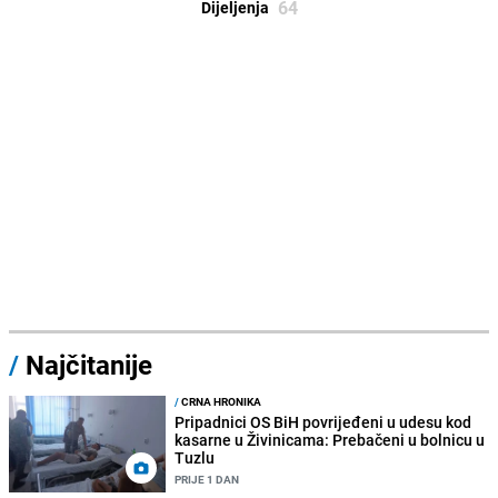
64
Dijeljenja
/
Najčitanije
/
CRNA HRONIKA
Pripadnici OS BiH povrijeđeni u udesu kod
kasarne u Živinicama: Prebačeni u bolnicu u
Tuzlu
PRIJE 1 DAN