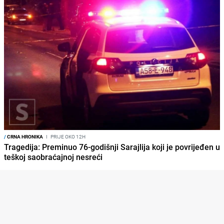
/
CRNA HRONIKA
I
PRIJE OKO 12H
Tragedija: Preminuo 76-godišnji Sarajlija koji je povrijeđen u
teškoj saobraćajnoj nesreći