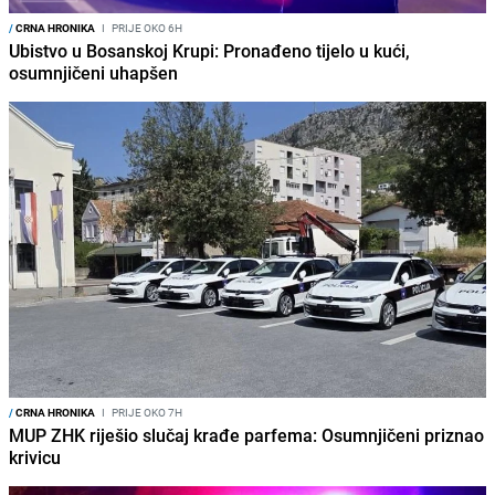
/
CRNA HRONIKA
I
PRIJE OKO 6H
Ubistvo u Bosanskoj Krupi: Pronađeno tijelo u kući,
osumnjičeni uhapšen
/
CRNA HRONIKA
I
PRIJE OKO 7H
MUP ZHK riješio slučaj krađe parfema: Osumnjičeni priznao
krivicu