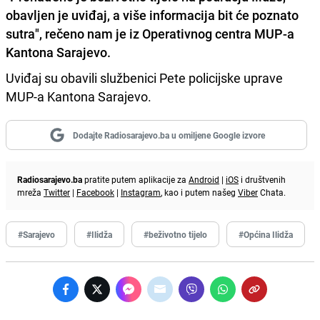
obavljen je uviđaj, a više informacija bit će poznato
sutra"
, rečeno nam je iz Operativnog centra MUP-a
Kantona Sarajevo.
Uviđaj su obavili službenici Pete policijske uprave
MUP-a Kantona Sarajevo.
Dodajte Radiosarajevo.ba u omiljene Google izvore
Radiosarajevo.ba
pratite putem aplikacije za
Android
|
iOS
i društvenih
mreža
Twitter
|
Facebook
|
Instagram
, kao i putem našeg
Viber
Chata.
#Sarajevo
#Ilidža
#beživotno tijelo
#Općina Ilidža