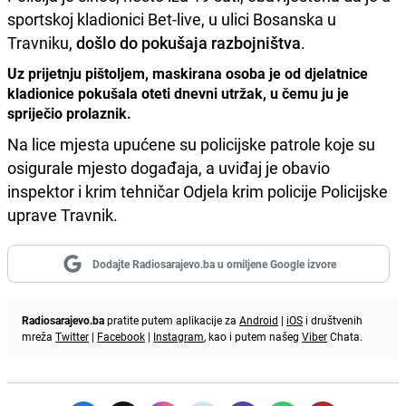
sportskoj kladionici Bet-live, u ulici Bosanska u
Travniku,
došlo do pokušaja razbojništva
.
Uz prijetnju pištoljem, maskirana osoba je od djelatnice
kladionice pokušala oteti dnevni utržak, u čemu ju je
spriječio prolaznik.
Na lice mjesta upućene su policijske patrole koje su
osigurale mjesto događaja, a uviđaj je obavio
inspektor i krim tehničar Odjela krim policije Policijske
uprave Travnik.
Dodajte Radiosarajevo.ba u omiljene Google izvore
Radiosarajevo.ba
pratite putem aplikacije za
Android
|
iOS
i društvenih
mreža
Twitter
|
Facebook
|
Instagram
, kao i putem našeg
Viber
Chata.