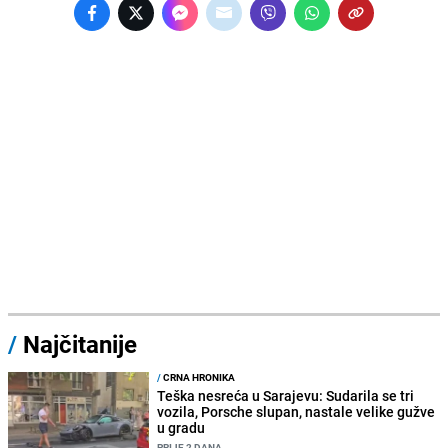
/
Najčitanije
/
CRNA HRONIKA
Teška nesreća u Sarajevu: Sudarila se tri
vozila, Porsche slupan, nastale velike gužve
u gradu
PRIJE 2 DANA