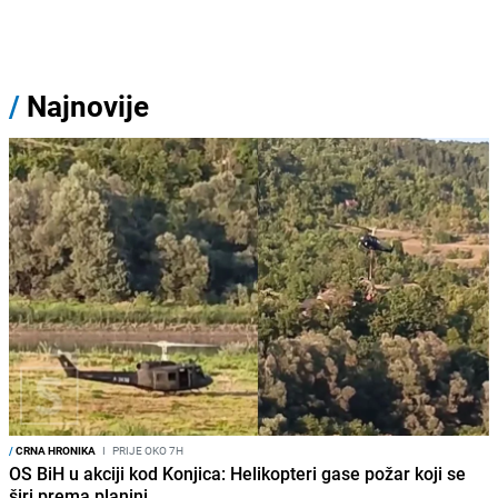
/
Najnovije
/
CRNA HRONIKA
I
PRIJE OKO 7H
OS BiH u akciji kod Konjica: Helikopteri gase požar koji se
širi prema planini