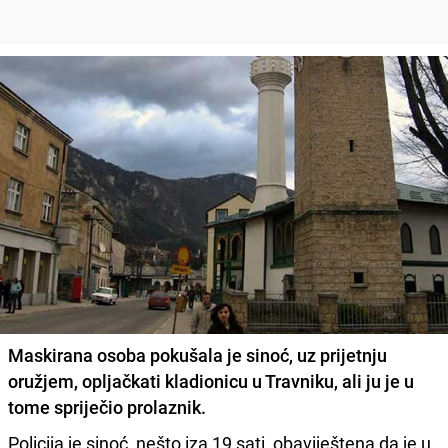
Maskirana osoba pokušala je sinoć, uz prijetnju
oružjem, opljačkati kladionicu u Travniku, ali ju je u
tome
spriječio prolaznik
.
Policija je sinoć, nešto iza 19 sati, obaviještena da je u