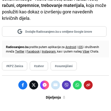
računi, otpremnice, trebovanje materijala,
koja može
poslužiti kao dokaz o izvršenju gore navedenih
krivičnih dijela.
Dodajte Radiosarajevo.ba u omiljene Google izvore
Radiosarajevo.ba
pratite putem aplikacije za
Android
|
iOS
i društvenih
mreža
Twitter
|
Facebook
|
Instagram
, kao i putem našeg
Viber
Chata.
#KPZ Zenica
#zatvor
#osumnjičeni
8
Dijeljenja