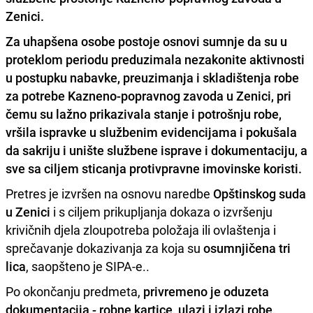
Zenici.
Za uhapšena osobe postoje osnovi sumnje
da su u
proteklom periodu preduzimala nezakonite aktivnosti
u postupku nabavke, preuzimanja i skladištenja robe
za potrebe
Kazneno-popravnog zavoda u Zenici,
pri
čemu su lažno prikazivala stanje i potrošnju robe,
vršila ispravke u službenim evidencijama i pokušala
da sakriju i unište službene isprave i dokumentaciju, a
sve sa ciljem sticanja protivpravne imovinske koristi.
Pretres je izvršen na osnovu naredbe
Opštinskog suda
u Zenici
i s ciljem prikupljanja dokaza o izvršenju
krivičnih djela zloupotreba položaja ili ovlaštenja i
sprečavanje dokazivanja za koja su
osumnjičena tri
lica
, saopšteno je SIPA-e..
Po okončanju predmeta,
privremeno je oduzeta
dokumentacija - robne kartice, ulazi i izlazi robe,