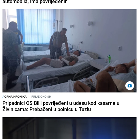
automobila, ima povrijeđenih
/
CRNA HRONIKA
I
PRIJE OKO 4H
Pripadnici OS BiH povrijeđeni u udesu kod kasarne u
Živinicama: Prebačeni u bolnicu u Tuzlu