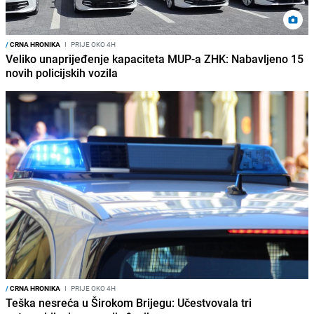
/
CRNA HRONIKA
I
PRIJE OKO 4H
Veliko unaprijeđenje kapaciteta MUP-a ZHK: Nabavljeno 15
novih policijskih vozila
/
CRNA HRONIKA
I
PRIJE OKO 4H
Teška nesreća u Širokom Brijegu: Učestvovala tri